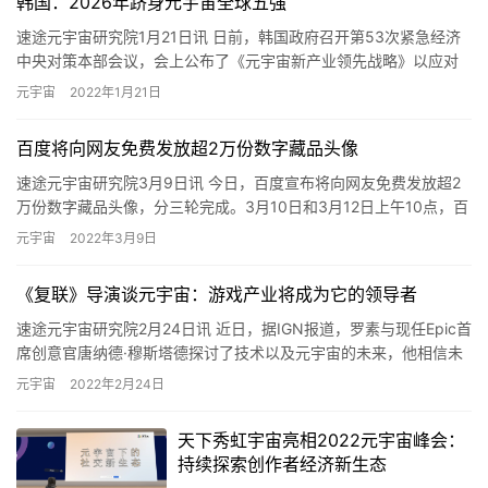
韩国：2026年跻身元宇宙全球五强
速途元宇宙研究院1月21日讯 日前，韩国政府召开第53次紧急经济
中央对策本部会议，会上公布了《元宇宙新产业领先战略》以应对
元宇宙带来的经济和社会变化。到2026年韩国在全球元宇宙市…
元宇宙
2022年1月21日
百度将向网友免费发放超2万份数字藏品头像
速途元宇宙研究院3月9日讯 今日，百度宣布将向网友免费发放超2
万份数字藏品头像，分三轮完成。3月10日和3月12日上午10点，百
度将分别发放8888份“会说话的汤姆猫”系列徽章，领…
元宇宙
2022年3月9日
《复联》导演谈元宇宙：游戏产业将成为它的领导者
速途元宇宙研究院2月24日讯 近日，据IGN报道，罗素与现任Epic首
席创意官唐纳德·穆斯塔德探讨了技术以及元宇宙的未来，他相信未
来将是虚拟的：“传统的电影制品厂不了解技术，这不是…
元宇宙
2022年2月24日
天下秀虹宇宙亮相2022元宇宙峰会：
持续探索创作者经济新生态