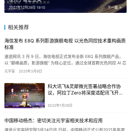
2022年12月29日 19:10
下一篇
相关推荐
海信发布 E8Q 系列影游旗舰电视 以光色同控技术重构画质
标准
速途网讯 3 月 9 日，海信电视正式发布全新 E8Q 系列旗舰产品，
以 “巅峰画质，影游旗舰” 为核心定位，通过全球首颗光色同控 AI 芯
片 H7、黑曜屏…
元宇宙
2025年3月9日
​科大讯飞&灵犀微光签署战略合作协
议，阿拉丁Zero将深度适配讯飞开放
平台
2022年1月26日
中国移动杨杰：密切关注元宇宙相关技术和应用
速途元宇宙研究院3月24日讯 日前，中国移动正式公布2021年年度