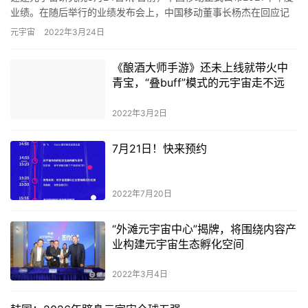
业绩。在随后举行的业绩发布会上，中国移动董事长杨杰在回应记
者提问时表示，中国移动密切关注元宇宙相关技术和应用，并已…
元宇宙
2022年3月24日
《酿酒大师手游》还未上线就带火中
青宝，“叠buff”模式的元宇宙走不远
2022年3月2日
7月21日！快来预约
2022年7月20日
“外滩元宇宙中心”揭牌，将围绕内容产
业构建元宇宙生态孵化空间
2022年3月4日