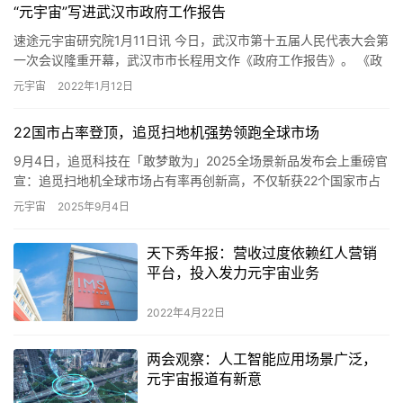
“元宇宙”写进武汉市政府工作报告
速途元宇宙研究院1月11日讯 今日，武汉市第十五届人民代表大会第
一次会议隆重开幕，武汉市市长程用文作《政府工作报告》。 《政
府工作报告》指出，要加快壮大数字产业，推动元宇宙、大数据…
元宇宙
2022年1月12日
22国市占率登顶，追觅扫地机强势领跑全球市场
9月4日，追觅科技在「敢梦敢为」2025全场景新品发布会上重磅官
宣：追觅扫地机全球市场占有率再创新高，不仅斩获22个国家市占
率第一，更在12个国家市占率超过40%。 据第三方数据显…
元宇宙
2025年9月4日
天下秀年报：营收过度依赖红人营销
平台，投入发力元宇宙业务
2022年4月22日
两会观察：人工智能应用场景广泛，
元宇宙报道有新意