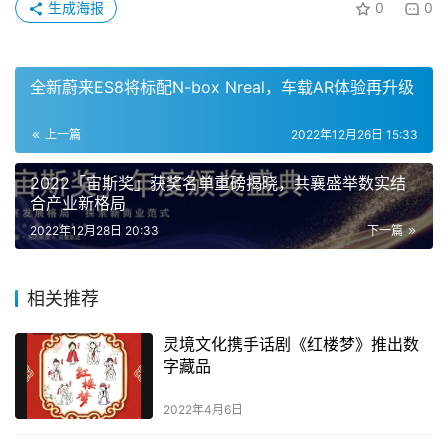
生成海报
0
0
全新蔚来ES8将标配N-box Nreal，车载AR体验再升级
上一篇
2022年12月26日 15:33
2022「宙斯奖」获奖名单重磅揭晓，共襄盛举数实结
合产业新格局
2022年12月28日 20:33
下一篇
相关推荐
灵境文化携手话剧《红楼梦》推出数
字藏品
2022年4月6日