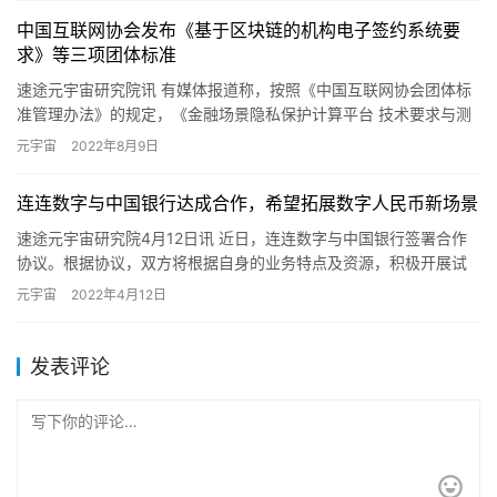
中国互联网协会发布《基于区块链的机构电子签约系统要
求》等三项团体标准
速途元宇宙研究院讯 有媒体报道称，按照《中国互联网协会团体标
准管理办法》的规定，《金融场景隐私保护计算平台 技术要求与测
试方法》《基于区块链的机构电子签约系统要求》《移动互联网应
元宇宙
2022年8月9日
用…
连连数字与中国银行达成合作，希望拓展数字人民币新场景
速途元宇宙研究院4月12日讯 近日，连连数字与中国银行签署合作
协议。根据协议，双方将根据自身的业务特点及资源，积极开展试
点地区以及贸易、服务等相关场景的推广落地。 去年，连连数字
元宇宙
2022年4月12日
旗…
发表评论