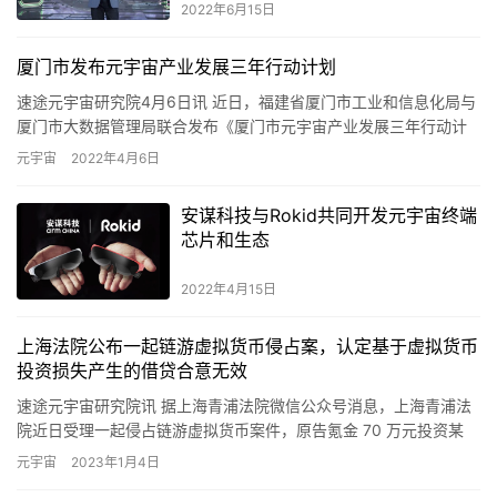
2022年6月15日
厦门市发布元宇宙产业发展三年行动计划
速途元宇宙研究院4月6日讯 近日，福建省厦门市工业和信息化局与
厦门市大数据管理局联合发布《厦门市元宇宙产业发展三年行动计
划(2022-2024年)》(以下简称《行动计划》)，提出到…
元宇宙
2022年4月6日
安谋科技与Rokid共同开发元宇宙终端
芯片和生态
2022年4月15日
上海法院公布一起链游虚拟货币侵占案，认定基于虚拟货币
投资损失产生的借贷合意无效
速途元宇宙研究院讯 据上海青浦法院微信公众号消息，上海青浦法
院近日受理一起侵占链游虚拟货币案件，原告氪金 70 万元投资某
P2E 链游，靠产出 LSP、AXS 虚拟货币获利，但却…
元宇宙
2023年1月4日