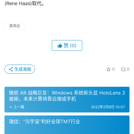
(Rene Haas)取代。
英伟达
赞
(0)
生成海报
0
0
微软 AR 战略巨变：Windows 系统新头显 HoloLens 3
被毙，未来计算将靠云端或手机
上一篇
2022年2月8日 10:07
瑞信：“元宇宙”利好全球TMT行业