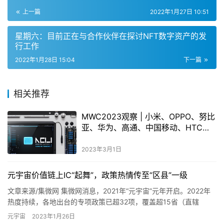
上一篇
2022年1月27日 10:51
星期六：目前正在与合作伙伴在探讨NFT数字资产的发
行工作
2022年1月28日 15:04
下一篇
相关推荐
MWC2023观察 | 小米、OPPO、努比
亚、华为、高通、中国移动、HTC整
花活
2023年3月1日
元宇宙价值链上IC“起舞”，政策热情传至“区县”一级
文章来源/集微网 集微网消息，2021年“元宇宙”元年开启。2022年
热度持续，各地出台的专项政策已超32项，覆盖超15省（直辖
市）、17城。 据集微咨询长期观察，2021年元宇宙…
元宇宙
2023年1月26日