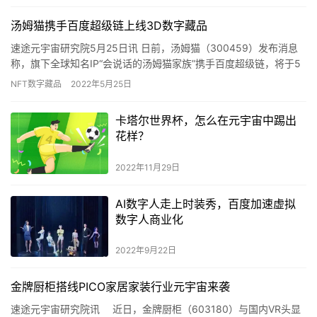
汤姆猫携手百度超级链上线3D数字藏品
速途元宇宙研究院5月25日讯 日前，汤姆猫（300459）发布消息
称，旗下全球知名IP“会说话的汤姆猫家族”携手百度超级链，将于5
月25日至26日正式发布“时代逐光者”3D数字藏品…
NFT数字藏品
2022年5月25日
卡塔尔世界杯，怎么在元宇宙中踢出
花样？
2022年11月29日
AI数字人走上时装秀，百度加速虚拟
数字人商业化
2022年9月22日
金牌厨柜搭线PICO家居家装行业元宇宙来袭
速途元宇宙研究院讯 近日，金牌厨柜（603180）与国内VR头显