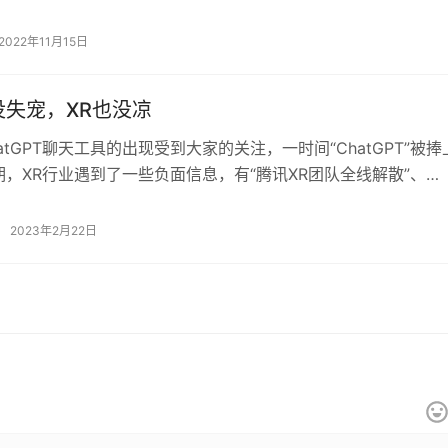
额，也源于消费者的热情有所减退。…
2022年11月15日
没失宠，XR也没凉
atGPT聊天工具的出现受到大家的关注，一时间“ChatGPT”被捧
，XR行业遇到了一些负面信息，有“腾讯XR团队全线解散”、
陷入裁员风波”等消息流…
2023年2月22日