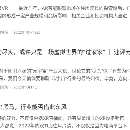
浪VR 最近几年，AR智能眼镜市场在经历漫长的探索期后，
围内形成一定产业规模和品牌影响，相关企业和投资机构大量进
者认可度日渐提升。市场研究公司报告显示…
研究院
2022年10月19日
尽头，或许只是一场虚拟世界的“过家家” ｜ 速评
煦 对于刚刚兴起的“元宇宙”产业来说，讨论它的“尽头”似乎有些为
但是，我们今天偏偏要聊聊“元宇宙”行业的最终归宿。毕竟，方向
更重要，即使你慢，只要方向…
研究院
2022年1月17日
11黑马，行业能否借此东风
的双11，不仅仅包括XR直播间，还有显著增长的XR设备销售
人都说，2022年的双11比往年冷清，不仅仅是因为电商平台不