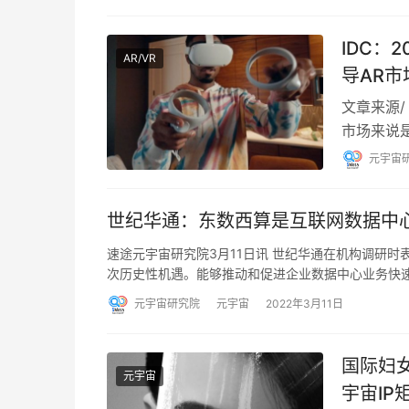
IDC：
AR/VR
导AR市
文章来源/ 
市场来说是
年相比下
元宇宙
世纪华通：东数西算是互联网数据中
速途元宇宙研究院3月11日讯 世纪华通在机构调研
次历史性机遇。能够推动和促进企业数据中心业务快
元宇宙研究院
元宇宙
2022年3月11日
国际妇女节
元宇宙
宇宙IP