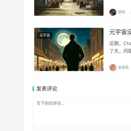
公布成交
阿呜
元宇宙
元宇宙
近期，Ch
了天，同期
“PICO
赵佳茹
发表评论