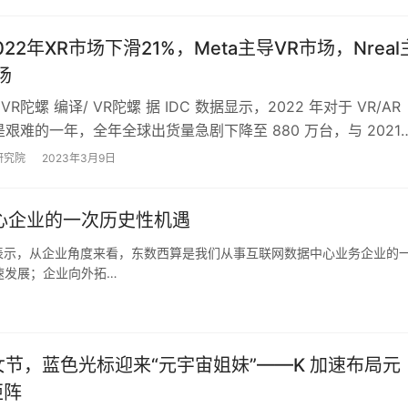
2022年XR市场下滑21%，Meta主导VR市场，Nreal
场
VR陀螺 编译/ VR陀螺 据 IDC 数据显示，2022 年对于 VR/AR
艰难的一年，全年全球出货量急剧下降至 880 万台，与 2021
降了…
研究院
2023年3月9日
心企业的一次历史性机遇
时表示，从企业角度来看，东数西算是我们从事互联网数据中心业务企业的
速发展；企业向外拓…
，蓝色光标迎来“元宇宙姐妹”——K 加速布局元
矩阵