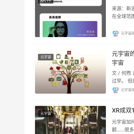
AR/VR
来源：新
在全球范
入，消费
元宇宙
元宇宙的
元宇宙
宇宙
文 / 何
过早。 
往比努力
元宇宙
XR成双
元宇宙
元宇宙加持
额……很多