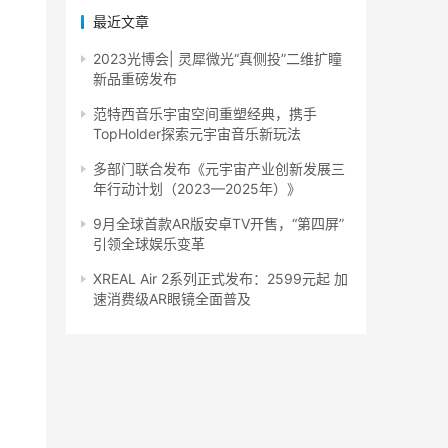
最近文章
2023光博会| 灵犀微光“真侧投”二维扩瞳
新品重磅发布
范特西音乐宇宙空间重塑经典，携手
TopHolder探索元宇宙音乐新玩法
多部门联合发布《元宇宙产业创新发展三
年行动计划（2023—2025年）》
9月全球首款AR版安卓TV开售，“第四屏”
引领全球娱乐变革
XREAL Air 2系列正式发布：2599元起 加
速消费级AR眼镜全面普及