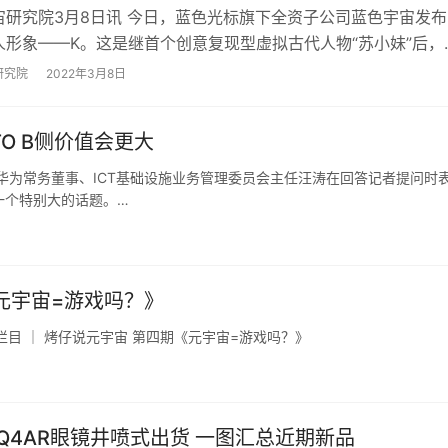
宙研究院3月8日讯 今日，蓝色光标旗下全资子公司蓝色宇宙发布
人形象——K。这是继首个创意复现型虚拟古代人物“苏小妹”后，
布的第二个超写实虚拟人。 &nbs…
研究院
2022年3月8日
O B侧价值会更大
华为常务董事、ICT基础设施业务管理委员会主任汪涛在回答记者提问时
一个特别大的话题。…
《元宇宙=游戏吗？》
目 ｜ 烤仔说元宇宙 第四期《元宇宙=游戏吗？》
年Q4AR眼镜井喷式出货 一图汇总近期新品