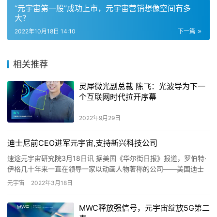
“元宇宙第一股”成功上市，元宇宙营销想像空间有多
大？
2022年10月18日 14:10
下一篇
相关推荐
灵犀微光副总裁 陈飞：光波导为下一
个互联网时代拉开序幕
2022年9月29日
迪士尼前CEO进军元宇宙,支持新兴科技公司
速途元宇宙研究院3月18日讯 据美国《华尔街日报》报道，罗伯特·
伊格几十年来一直在领导一家以动画人物著称的公司——美国迪士
尼公司。对于他的下一步行动，这位前迪士尼公司CEO表示，他…
元宇宙
2022年3月18日
MWC释放强信号，元宇宙绽放5G第二