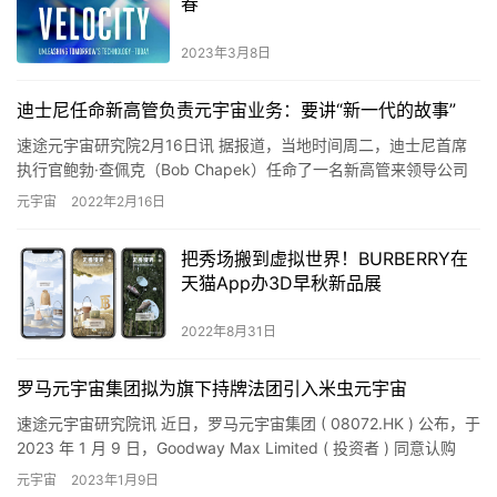
春
2023年3月8日
迪士尼任命新高管负责元宇宙业务：要讲“新一代的故事”
速途元宇宙研究院2月16日讯 据报道，当地时间周二，迪士尼首席
执行官鲍勃·查佩克（Bob Chapek）任命了一名新高管来领导公司
的元宇宙战略。 查佩克在一份致员工的备忘录中表示，…
元宇宙
2022年2月16日
把秀场搬到虚拟世界！BURBERRY在
天猫App办3D早秋新品展
2022年8月31日
罗马元宇宙集团拟为旗下持牌法团引入米虫元宇宙
速途元宇宙研究院讯 近日，罗马元宇宙集团 ( 08072.HK ) 公布，于
2023 年 1 月 9 日，Goodway Max Limited ( 投资者 ) 同意认购
250…
元宇宙
2023年1月9日