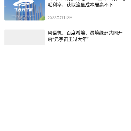
哩、可口可乐元宇宙动作不断
2022年8月12日
河南省发布元宇宙产业发展行动计划
速途元宇宙研究院10月10日讯 日前，河南省人民政府办公厅发布
《河南省元宇宙产业发展行动计划（2022—2025年）》（以下简称
《行动计划》）。提出到2025年，全省元宇宙产业发展…
元宇宙
2022年10月10日
飞天云动再启赴港IPO：主营业务拉跨
毛利率，获取流量成本居高不下
2022年7月12日
风语筑、百度希壤、灵境绿洲共同开
启“元宇宙里过大年”
2022年1月19日