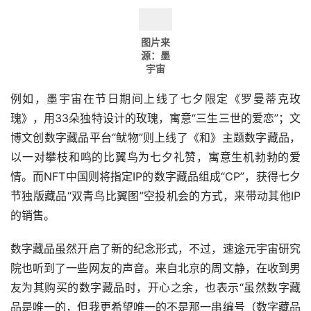
图片来
源：墨
宇宙
例如，墨宇宙在节日期间上线了七夕限定《罗曼蒂克玫
瑰》，用33朵独特设计的玫瑰，寓意“三生三世的爱恋”；文
博文创数字藏品平台“鱿物”则上线了《和》主题数字藏品，
以一对攀枝和鸣的比翼鸟为七夕礼赞，寓意生机勃勃的爱
情。而NFT中国则将指定IP的数字藏品组成“CP”，获得七夕
节独版藏品“双青鸟比翼图”空投机会的方式，来带动其他IP
的销售。
数字藏品虽然开启了新的纪念形式，不过，速途元宇宙研究
院也听到了一些网友的声音。来自北京的周文静，在收到男
友为其购买的数字藏品时，开心之余，也表示“虽然数字藏
品是唯一的，但我更希望唯一的不是那一串编号（数字藏品