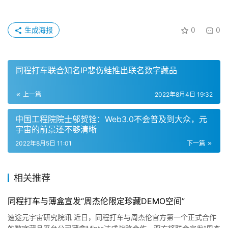
而当“元宇宙”这样极致的社交场，与“七夕”这一中华民族传
统节日相结合，通过数字藏品、虚拟空间、虚拟人等技术手
段，将人类永恒追求的“爱”与“美好”在其中实现共鸣，让传
统文化在新场景中生根发芽，在科技与人文的十字路口，为
社会和睦与经济发展积蓄势能。
赞
(0)
生成海报
0
0
同程打车联合知名IP悲伤蛙推出联名数字藏品
上一篇
2022年8月4日 19:32