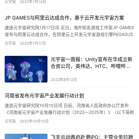
速途元宇宙研究院3月7日讯 近日，全国人大代表、江西省农村信用
社联合社党委书记、理事长孔发龙说，“元宇宙”具有广阔的空间和巨
大的潜力，已经成为数字经济发展的重要依托和关键赛道。哪个…
元宇宙
2022年3月7日
腾讯新闻联合复旦大学发布《2021元宇宙年度报告》：技
术性与社会变革性是关键座标
速途元宇宙研究院1月14日讯 近日，腾讯新闻联合复旦大学新闻学
院传播系发布《2021元宇宙年度报告》。 元宇宙未来发展趋势：技
术性与社会变革性是关键座标。面向元宇宙的各项技术和应用…
元宇宙
2022年1月14日
JP GAMES与阿里云达成合作，基于云开发元宇宙方案
速途元宇宙研究院1月17日讯 近日，海外知名游戏工作室JP GAMES
宣布与阿里云达成合作，在阿里云上开发元宇宙游戏引擎PEGASUS
WORLD KIT，让更多企业能够更快速、方…
元宇宙
2022年1月17日
元宇宙一周报：Unity宣布在华成立新
合资公司，英伟达、HTC、哔哩哔