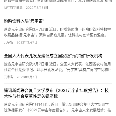
中国工程院院士邬贺铨：Web3.0不会普及到大众，元
宇宙的前景还不够清晰
2022年8月5日 11:01
下一篇
相关推荐
同程打车与薄盒宣发“周杰伦限定珍藏DEMO空间”
速途元宇宙研究院讯 近日，同程打车与周杰伦官方第一个正式合作
的数字藏品平台公司薄盒Mints达成战略合作，双方将联合宣发“周杰
伦限定珍藏DEMO空间”数字钥匙，该数字钥匙是唯一进入…
NFT数字藏品
2022年8月31日
盼盼饮料入局“元宇宙”
速途元宇宙研究院3月7日讯 近日，盼盼集团旗下的盼盼饮料将数字
收藏品链接“元宇宙”，聚焦自闭症儿童，让科技与艺术更有温度。
据悉，盼盼饮料旗下功能性饮料豹发力的合作对象从CBA到N…
元宇宙
2022年3月7日
全国人大代表孔发龙建议成立国家级“元宇宙”研发机构