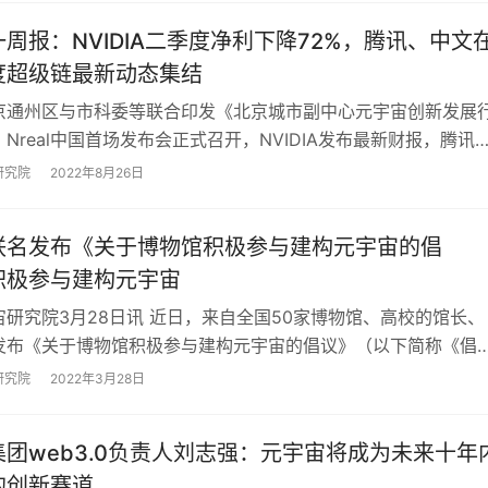
周报：NVIDIA二季度净利下降72%，腾讯、中文
度超级链最新动态集结
京通州区与市科委等联合印发《北京城市副中心元宇宙创新发展
Nreal中国首场发布会正式召开，NVIDIA发布最新财报，腾讯
百度超级链、ibox最新动态…
研究院
2022年8月26日
联名发布《关于博物馆积极参与建构元宇宙的倡
积极参与建构元宇宙
宙研究院3月28日讯 近日，来自全国50家博物馆、高校的馆长、
发布《关于博物馆积极参与建构元宇宙的倡议》（以下简称《倡
呼吁博物馆顺应时代发展，发挥自身优势，…
研究院
2022年3月28日
团web3.0负责人刘志强：元宇宙将成为未来十年
的创新赛道