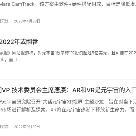
e Mars CamTrack。该方案由软件+硬件搭配组成，目标是降低虚
摄难度和成本，提高虚…
研究院
2022年4月28日
2022年或翻番
家报》网站报道称，对元宇宙“数字砖”的投资超过5亿美元，且可能在202
现实，而且…
VP 技术委员会主席唐赓：AR和VR是元宇宙的入
途元宇宙研究院召开“共话元宇宙XR视界”主题沙龙，旨在对当下
VR市场进行解析及探索，XR将在元宇宙热潮下释放新生命力，而
对于消费级VR、AR终端、游…
研究院
2022年9月29日