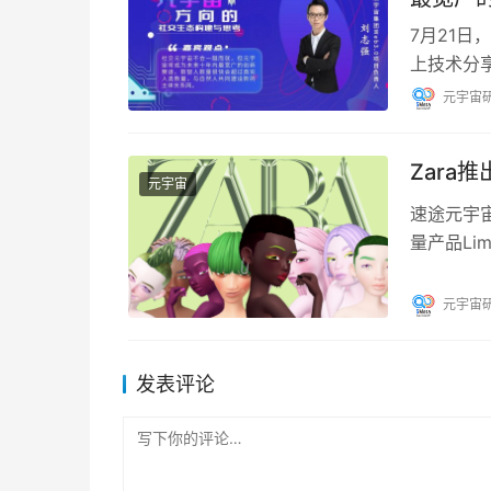
7月21日
上技术分享
宙方向的
元宇宙
Zara
元宇宙
速途元宇宙
量产品Li
在实体店
元宇宙
发表评论