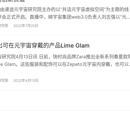
，由速途元宇宙研究院主办的以“共话元宇宙虚拟空间”为主题的线
会正式开启。直播中，映宇宙集团web3.0负责人刘志强以“元
社交生态构建与思考”为主题进行…
研究院
2022年7月25日
推出可在元宇宙穿戴的产品Lime Glam
研究院4月13日讯 日前，快时尚品牌Zara推出全新系列春夏款
me Glam。这些服装和配饰可以在Zepeto元宇宙内穿戴，也可以
购买。如果买家选择实…
研究院
2022年4月13日