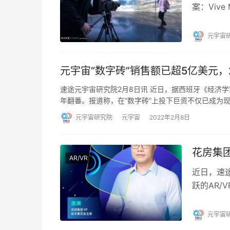
案：Viv
拟场景拍
元宇宙
元宇宙“数字砖”销售额已超5亿美元，
速途元宇宙研究院2月8日讯 近日，据西班牙《经济学
年翻番。报道称，在“数字砖”上投下巨资不仅已成为
元宇宙研究院
元宇宙
2022年2月8日
花房集团
AR/VR
近日，速
跃的AR/
轻用户群体
元宇宙