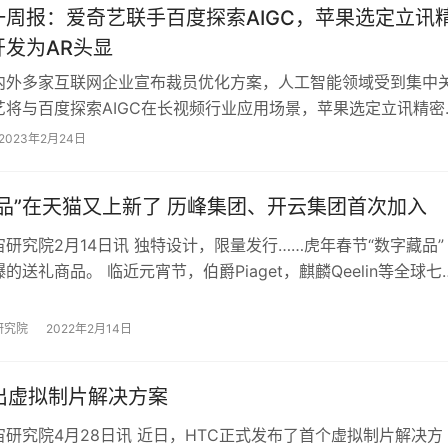
一周报：爱奇艺联手百度探索AIGC，苹果选定立讯
开发为AR头显
内外多家互联网企业宣布裁员优化方案，人工智能领域受到集中
艺将与百度探索AIGC在长视频行业应用场景，苹果选定立讯精密
旗下首款AR头显，字节跳动宣布加入“大…
2023年2月24日
藏品”在天猫又上新了 历峰集团、开云集团首次加入
研究院2月14日讯 独特设计，限量发行……虎年春节“数字藏品”
的送礼商品。 临近元宵节，伯爵Piaget，麒麟Qeelin等全球七
在天猫上线限量款“数…
研究院
2022年2月14日
推出虚拟制片解决方案
研究院4月28日讯 近日，HTC正式发布了首个虚拟制片解决方