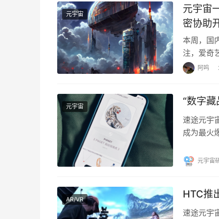
元宇宙
元宇宙
密协助
本周，国
注，爱奇
协助开发
阿呜
“数字
元宇宙
速途元宇宙
成为最火爆
奢侈品牌
元宇宙
HTC
AR/VR
速途元宇宙