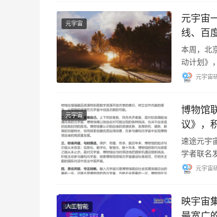
元宇宙一
元宇宙
线、百
本周，北
动计划》，
中文在线、
元宇宙
博物馆
元宇宙
议》，
速途元宇
学者联名
议》），
元宇宙
映宇宙集
人工智能
最宽广