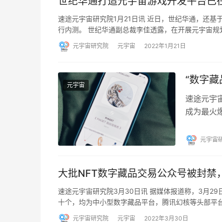
世纪华通打造元宇宙游戏开发平台已
速途元宇宙研究院1月21日讯 近日，世纪华通，还基
行内测。 世纪华通副总裁李佳透露，在开展元宇宙规
元宇宙研究院
元宇宙
2022年1月21日
“数字
元宇宙
速途元宇宙
成为最火爆
奢侈品牌
元宇宙
大批NFT数字藏品交易公众号被封禁
速途元宇宙研究院3月30日讯 据媒体报道称，3月
十个，均为中小型数字藏品平台，腾讯幻核等头部平台
元宇宙研究院
元宇宙
2022年3月30日