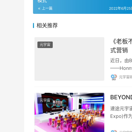
模式
上一篇
2022年6月25日
相关推荐
《老板
元宇宙
式营销
近日，由
——Hon
季全面升
元宇宙
BEYO
元宇宙
速途元宇宙
Expo
会无缝结合