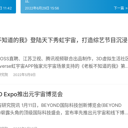
止
 11:42
2022年6月29日 15:56
下一篇
不知道的我》登陆天下秀虹宇宙，打造综艺节目沉浸
BOSS直聘、江苏卫视、腾讯视频联合出品制作，3D虚拟生活社
nverse虹宇宙APP独家元宇宙场景支持的《老板不知道的我》第
级。 节目老板邀请到了张晓…
研究院
2022年5月9日
ND Expo推出元宇宙博览会
研究院讯 1月11日，BEYOND国际科技创新博览会(BEYOND
)作为崭露头角的顶级国际科技盛会，宣布率先推出元宇宙和线下博
的BEYOND元宇宙博…