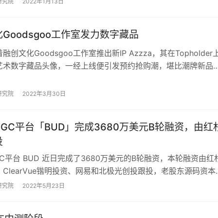
研究院
2022年1月13日
Goodsgoo工作室发力数字藏品
创文化Goodsgoo工作室推出新IP Azzza，其在Topholder
艺术数字藏品头像，一经上线便引发预约抢购潮，堪比潮牌新品
0日即将迎来产品…
研究院
2022年3月30日
GC平台「BUD」完成3680万美元B轮融资，由红
投
C平台 BUD 近日完成了3680万美元的B轮融资，本轮融资由红
ClearVue锴明投资、网易和北极光创投跟投，老股东源码资本
源资本和启明创投也参与…
研究院
2022年5月23日