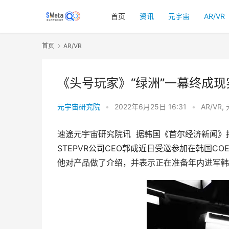
首页
资讯
元宇宙
AR/VR
首页
AR/VR
《头号玩家》“绿洲”一幕终成现
元宇宙研究院
•
2022年6月25日 16:31
•
AR/VR
,
速途元宇宙研究院讯  据韩国《首尔经济新闻》
STEPVR公司CEO郭成近日受邀参加在韩国COEX举行
他对产品做了介绍，并表示正在准备年内进军韩