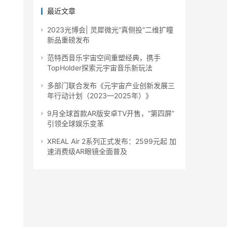
最近文章
2023光博会| 灵犀微光“真侧投”二维扩瞳
新品重磅发布
范特西音乐宇宙空间重塑经典，携手
TopHolder探索元宇宙音乐新玩法
多部门联合发布《元宇宙产业创新发展三
年行动计划（2023—2025年）》
9月全球首款AR版安卓TV开售，“第四屏”
引领全球娱乐变革
XREAL Air 2系列正式发布：2599元起 加
速消费级AR眼镜全面普及