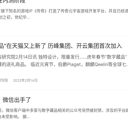
在内测阶段
于旗下知名的游戏IP《传奇》打造了传奇元宇宙游戏开发平台，并且已经
划之初，世纪华…
藏品”在天猫又上新了 历峰集团、开云集团首次加入
研究院2月14日讯 独特设计，限量发行……虎年春节“数字藏品”
的送礼商品。 临近元宵节，伯爵Piaget，麒麟Qeelin等全球七
在天猫上线限量款“数…
研究院
2022年2月14日
，微信出手了
29日，微信客户端中多家与数字藏品相关的公众号突然被封禁，涉及的平台
未受影响。 据…