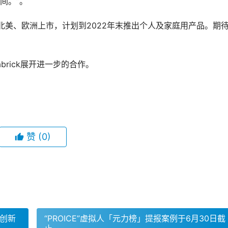
间。”。
、北美、欧洲上市，计划到2022年末推出个人及家庭用产品。期
abrick展开进一步的合作。
赞
(0)
创新
“PROICE”虚拟人「元力榜」提报案例于6月30日截