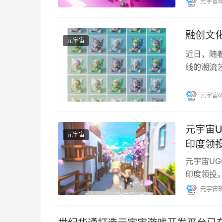
元宇宙
融创文化
元宇宙
近日，随着融
线的潮流
售，3月3
元宇宙
元宇宙U
元宇宙
印度领
元宇宙UG
印度领投，
GGV纪
元宇宙