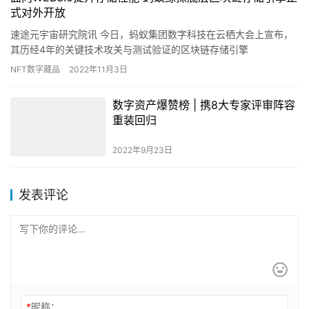
式对外开放
速途元宇宙研究院讯 今日，蚂蚁集团数字科技在云栖大会上宣布，
其历经4年的关键技术攻关与测试验证的区块链存储引擎
LETUS（Log-structured Efficient Trus…
NFT数字藏品
2022年11月3日
数字资产爆赞榜 | 携8大专家评审阵容
重装回归
2022年9月23日
发表评论
*
昵称：