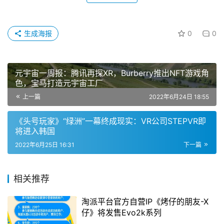
生成海报
0
0
元宇宙一周报：腾讯再探XR，Burberry推出NFT游戏角
色，宝马打造元宇宙工厂
上一篇
2022年6月24日 18:55
《头号玩家》“绿洲”一幕终成现实：VR公司STEPVR即
将进入韩国
2022年6月25日 16:31
下一篇
相关推荐
淘派平台官方自营IP《烤仔的朋友-X
仔》将发售Evo2k系列