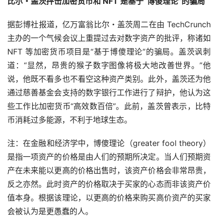
比尔・盖茨抨击加密货币和 NFT 是基于“博傻理论”的骗局
据彭博社报道，亿万富翁比尔・盖茨周二在由 TechCrunch 
主办的一个气候会议上重提过去对数字资产的批评，称诸如 
NFT 等加密货币项目是“基于博傻理论”的骗局。盖茨讽刺
道：“显然，昂贵的猴子数字图像将极大地改善世界。”他
说，他既不看多也不看空这种资产类别。此外，盖茨还为他
通过慈善基金会支持的数字银行工作进行了辩护，他认为这
些工作比加密货币“高效数百倍”。此前，盖茨曾表示，比特
币消耗过多能源，不利于地球生态。
注：在金融和经济学中，博傻理论（greater fool theory）
是指一项资产的价格是由人们的预期所决定。当人们预期资
产在未来能以更高的价格出售时，该资产价格会非常昂贵，
反之亦然。此时资产的价格取决于买家的心态而非该资产价
值本身。根据该理论，以更高的价格来购买高价资产的买家
会被认为是更愚蠢的人。