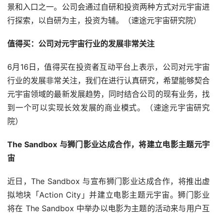
近日，苹果有关“智能指环”的新专利通过了授权。苹果公司
在授权专利中表示：“用电脑鼠标和其他输入配件来控制普
通电脑是没问题的。然而在AR和VR环境中，事情就有点困
难了。在这些环境中，力反馈手套可以用来控制虚拟物体，
这样的设备对用户来说可能不方便，或者可能提供不充分的
反馈。”
因此，该专利的20名发明家提出了一种“指环外观设备”来解
决这一痛点，他们将会在小小的指环中会塞入力传感器、超
声波传感器、光学传感器以及一些其他组件。该专利描述
称：“当用户正在AR、VR环境时，手指设备可用于收集手指
传出的指令，它能在用户面前创造一个AR虚拟键盘，当用
户进行打字动作时，系统就会输出相应的内容。”（速途元
宇宙研究院）
巨人网络：4款在研产品均已启动测试，元宇宙将作为长期