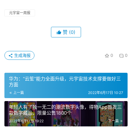
NFT，正式发力元宇宙，旨在强化品牌与消费者和流行文化
爱好者之间的关系。作为品牌首个NFT，“UNDW3”已在官
网发售，限量11212件，售价为0.08以太币。（速途元宇宙
研究院）
Meta 扩大 Instagram 的家长控制功能，将监督带入元宇
宙
6月17日，Meta Platforms 已宣布扩展 Instagram 的家长
控制功能，并推出其第一个虚拟现实监督工具，这是该公司
致力于使其服务对青少年更为安全的部分举措。Meta 在其
虚拟现实产品中也引入了类似的功能，让父母对他们的孩子
在 Quest 头盔中可以做什么有一些发言权。
新的 Instagram 工具目前正在美国推出，本月晚些时候将
进入英国、日本和澳洲等其他国家。Meta 表示应该在今年
年底前在全球范围内上线。（速途元宇宙研究院）