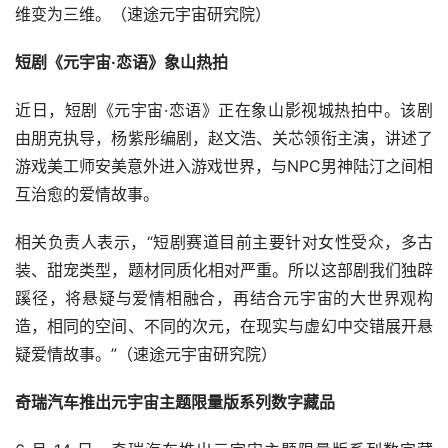
华为：“云笙”能力全面升级，元宇宙技术支撑要做好三方面
华为伙伴暨开发者大会2022开幕，华为轮值董事长胡厚崑
在大会上表示，当前，华为要建设好与伙伴的关系，需抓好
几个根本性问题：以利益为纽带、以诚信为基础和以规则为
保障。“从今年开始，华为干部和员工的绩效考核中增加‘伙
伴满意度’选项。”（速途元宇宙研究院）
“
无聊猿
”
BAYC交易总额突破22亿美元
据cryptoslam最新数据显示，“无聊猿”Bored Ape Yacht 
Club（BAYC）总交易额已突破 22 亿美元。
Meta将在法国开设“元宇宙学院”
近日，有媒体报道称，（Meta）和一家法国数字培训公司
将于新学年在法国开设一家“元宇宙学院”。据报道，这个元
宇宙学院将设在首都巴黎以及里昂、马赛和尼斯等其他城