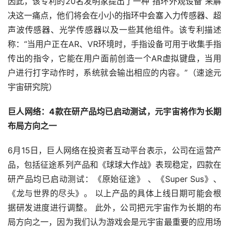
还计划发布数量有限的非同质化代币（NFT）。
雅虎香港受众主管罗林 张（Lorraine Cheung）表示：“希
望利用元宇宙将人们联系起来，不受时间和物理位置的限
制。”（速途元宇宙研究院）
Givenchy 公布首个元宇宙美容院
近期，奢侈品品牌 Givenchy 在游戏平台 Roblox 正式上线
首个元宇宙美容院。该空间以品牌创始人 Hubert de 
Givenchy 故居为灵感，用户可获得 Givenchy 彩妆打造的
虚拟形象，以及 Givenchy 时装中标志性的锁扣配饰、帽子
等单品。（速途元宇宙研究院）
苹果“智能指环”专利通过认证 专门配合元宇宙使用