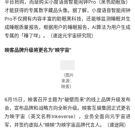
平台抢购，而是购买小度语音智能闹钟Pro（黑色助眠版）
才能获得的专属数字藏品头像。据了解，小度语音智能闹钟
Pro不仅拥有内容丰富的助眠黑科技，还能够监测睡眠并生
成睡眠质量报告，根据用户的睡眠报告，AI算法为用户生成
专属的「睡了咩」。（速途元宇宙研究院）
映客
品牌升级将
更名
为“
映宇宙
”
（图片
来源：
映客）
6月15日，映客召开主题为“破壁而来”的线上品牌升级发布
会，宣布品牌和战略方向全新升级。映客互娱集团正式更名
为映宇宙（英文名称Inkeverse），业务全面向元宇宙进
军，并签约虚拟人“映映”为映宇宙品牌代言人。（速途网）