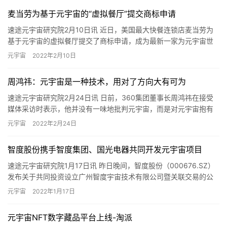
麦当劳为基于元宇宙的“虚拟餐厅”提交商标申请
速途元宇宙研究院2月10日讯 近日，美国最大快餐连锁店麦当劳为
基于元宇宙的虚拟餐厅提交了商标申请，成为最新一家为元宇宙世
界中的虚拟商品和服务申请商标注册的公司。 据悉，麦当劳于2月…
元宇宙
2022年2月10日
周鸿祎：元宇宙是一种技术，用对了方向大有可为
速途元宇宙研究院2月24日讯 日前，360集团董事长周鸿祎在接受
媒体采访时表示，他并没有一味地批判元宇宙，而是对元宇宙抱有
“一分为二”的看法，“元宇宙是一种技术，用对了方向大有可为…
元宇宙
2022年2月24日
智度股份携手智度集团、国光电器共同开发元宇宙项目
速途元宇宙研究院1月17日讯 昨日晚间，智度股份（000676.SZ）
发布关于共同投资设立广州智度宇宙技术有限公司暨关联交易的公
告。智度股份与智度集团、国光电器（002045.SZ…
元宇宙
2022年1月17日
元宇宙NFT数字藏品平台上线-淘派