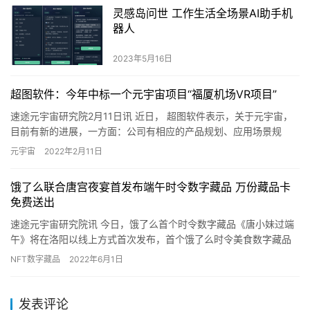
灵感岛问世 工作生活全场景AI助手机
器人
2023年5月16日
超图软件：今年中标一个元宇宙项目“福厦机场VR项目”
速途元宇宙研究院2月11日讯 近日， 超图软件表示，关于元宇宙，
目前有新的进展，一方面：公司有相应的产品规划、应用场景规
划，目前这些支撑或支持元宇宙的产品和工具在研发之中，今年会
元宇宙
2022年2月11日
陆…
饿了么联合唐宫夜宴首发布端午时令数字藏品 万份藏品卡
免费送出
速途元宇宙研究院讯 今日，饿了么首个时令数字藏品《唐小妹过端
午》将在洛阳以线上方式首次发布，首个饿了么时令美食数字藏品
馆也将同步开设。《唐小妹过端午》数字藏品，糅合了唐小妹的经
NFT数字藏品
2022年6月1日
典形…
发表评论