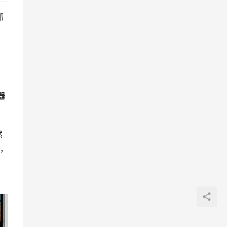
抓
器
然
，