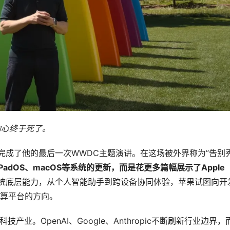
的心终于死了。
ark完成了他的最后一次WWDC主题演讲。在这场被外界称为”告别秀
iPadOS
、
macOS
等系统的更新，而是花更多篇幅展示了
Apple 
统底层能力，从个人智能助手到跨设备协同体验，苹果试图向开
算平台的方向。
业。OpenAI、Google、Anthropic不断刷新行业边界，