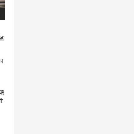
监
国
高端
件