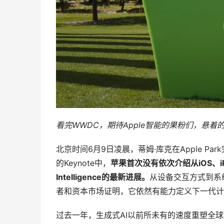
看完
WWDC
，期待
Apple
智能的果粉们，悬着
北京时间6月9日凌晨，蒂姆·库克在Apple P
的Keynote中，
苹果首次没有依次介绍从
iOS
、
Intelligence
的最新进展。
从设备交互方式到系
者和资本市场证明，它依然有能力定义下一代计
过去一年，生成式AI以前所未有的速度重塑全球科技产