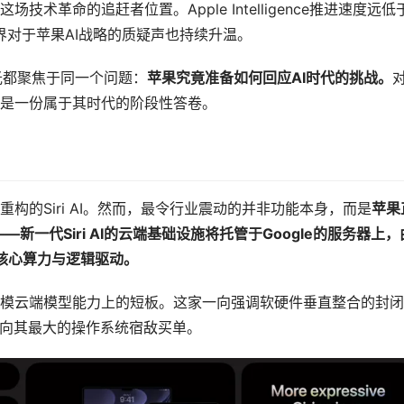
革命的追赶者位置。Apple Intelligence推进速度远低
外界对于苹果AI战略的质疑声也持续升温。
目光都聚焦于同一个问题：
苹果究竟准备如何回应
AI
时代的挑战。
是一份属于其时代的阶段性答卷。
构的Siri AI。然而，最令行业震动的并非功能本身，而是
苹果
——新一代
Siri AI
的云端基础设施将托管于
Google
的服务器上，
核心算力与逻辑驱动。
模云端模型能力上的短板。这家一向强调软硬件垂直整合的封闭
择向其最大的操作系统宿敌买单。