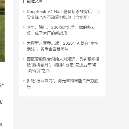
最近文章
DeepSeek V4 Flash低价斩杀线背后：当
梁文锋也卷不动算力账单（含实测）
阿里、腾讯、360同时出手：你的办公
桌，成了大厂的新战场
大模型之家乔志斌：2026年AI处在“良性
泡沫”，劣币会自我淘汰
面壁智能联合创始人刘知远：具身智能拒
绝“爬树登月”，端侧AI要走“先通后专”与
“高密度”之路
拒绝“纸面算力”，海光重构智能生产力底
”
座
发
而