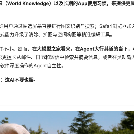
识（
World Knowledge
）以及长期的
App
使用习惯，来提供更
许用户通过圈选屏幕直接进行图文识别与搜索；Safari浏览器加
式能力升级了清除、扩图与空间构图等精准编辑工具。
级并不小。然而，
在大模型之家看来，在
Agent
大行其道的当下，
它更擅长从邮件、日历和短信中检索并摘要信息，或者在灵动岛
件深度操作的Agent自主性。
：这
AI
不要也罢。