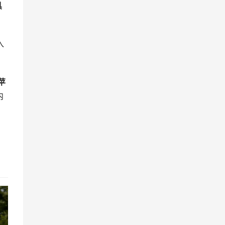
具
入
苹
内