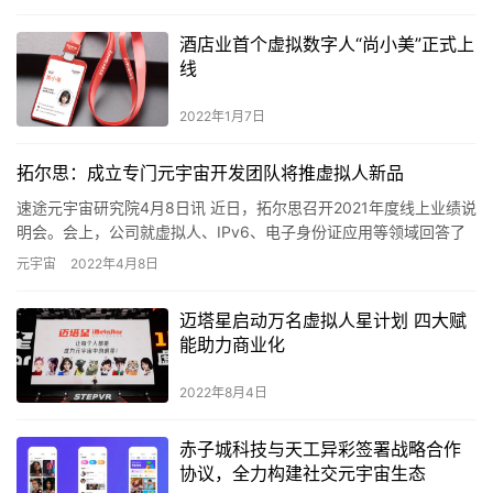
酒店业首个虚拟数字人“尚小美”正式上
线
2022年1月7日
拓尔思：成立专门元宇宙开发团队将推虚拟人新品
速途元宇宙研究院4月8日讯 近日，拓尔思召开2021年度线上业绩说
明会。会上，公司就虚拟人、IPv6、电子身份证应用等领域回答了
投资者提问。公司表示，目前公司在手订单充足，今年将在…
元宇宙
2022年4月8日
迈塔星启动万名虚拟人星计划 四大赋
能助力商业化
2022年8月4日
赤子城科技与天工异彩签署战略合作
协议，全力构建社交元宇宙生态