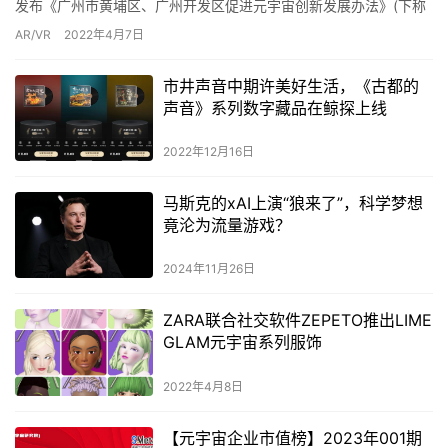
发布《广州市黄埔区、广州开发区促进元宇宙创新发展办法》(下称
“元宇宙10条”)。据悉，该政策是粤港澳大湾区首个元宇宙专…
AR/VR
2022年4月7日
市井声音中期许美好生活，《古都的
声音》系列数字藏品在鲸探上线
2022年12月16日
马斯克的xAI上演“狼来了”，科学梦想
竟沦为流量游戏？
2024年11月26日
ZARA联合社交软件ZEPETO推出LIME
GLAM元宇宙系列服饰
2022年4月8日
【元宇宙企业市值榜】2023年001期