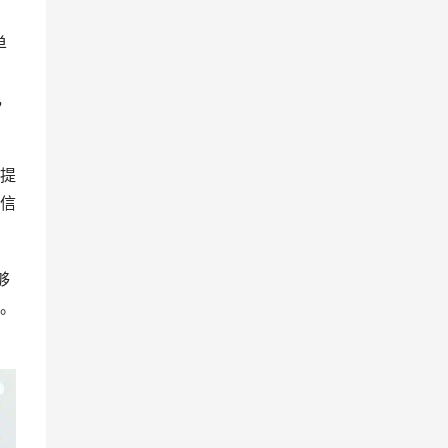
单
，
提
信
够
。