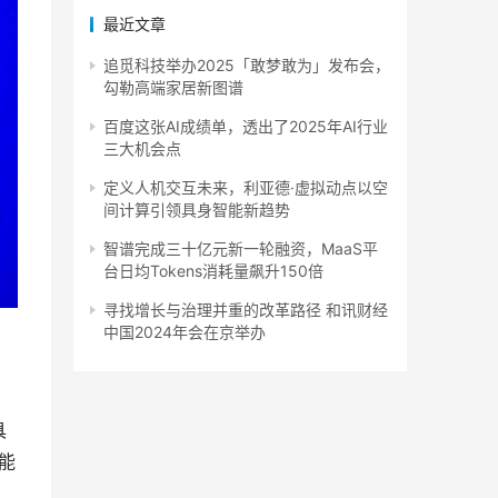
最近文章
追觅科技举办2025「敢梦敢为」发布会，
勾勒高端家居新图谱
百度这张AI成绩单，透出了2025年AI行业
三大机会点
定义人机交互未来，利亚德·虚拟动点以空
间计算引领具身智能新趋势
智谱完成三十亿元新一轮融资，MaaS平
台日均Tokens消耗量飙升150倍
寻找增长与治理并重的改革路径 和讯财经
中国2024年会在京举办
具
能