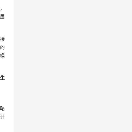
，
层
接
的
模
生
略
计