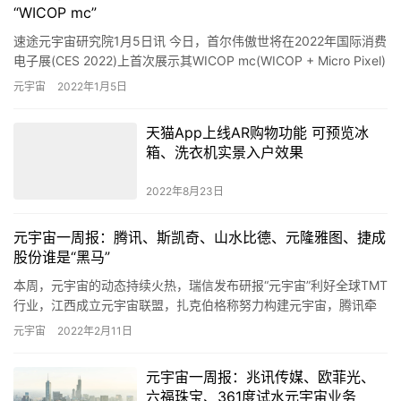
“WICOP mc”
速途元宇宙研究院1月5日讯 今日，首尔伟傲世将在2022年国际消费
电子展(CES 2022)上首次展示其WICOP mc(WICOP + Micro Pixel)
系列产品，该系列产…
元宇宙
2022年1月5日
天猫App上线AR购物功能 可预览冰
箱、洗衣机实景入户效果
2022年8月23日
元宇宙一周报：腾讯、斯凯奇、山水比德、元隆雅图、捷成
股份谁是“黑马”
本周，元宇宙的动态持续火热，瑞信发布研报“元宇宙”利好全球TMT
行业，江西成立元宇宙联盟，扎克伯格称努力构建元宇宙，腾讯牵
头立项首个区块链数字藏品国际标准，中国移动、斯凯奇、山水比…
元宇宙
2022年2月11日
元宇宙一周报：兆讯传媒、欧菲光、
六福珠宝、361度试水元宇宙业务