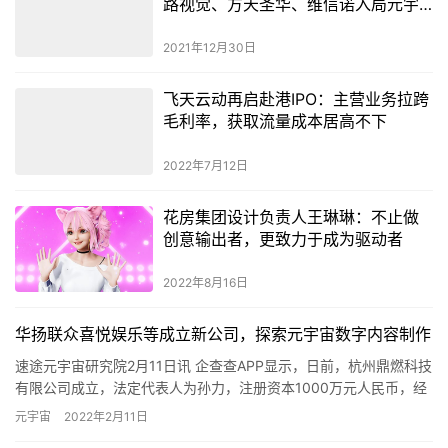
路视觉、方天圣华、维信诺入局元宇
宙
2021年12月30日
飞天云动再启赴港IPO：主营业务拉跨
毛利率，获取流量成本居高不下
2022年7月12日
花房集团设计负责人王琳琳：不止做
创意输出者，更致力于成为驱动者
2022年8月16日
华扬联众喜悦娱乐等成立新公司，探索元宇宙数字内容制作
速途元宇宙研究院2月11日讯 企查查APP显示，日前，杭州鼎燃科技
有限公司成立，法定代表人为孙力，注册资本1000万元人民币，经
营范围包含：互联网游戏服务；软件开发；物联网技术服务…
元宇宙
2022年2月11日