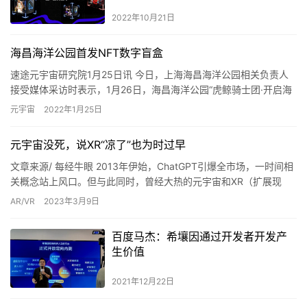
2022年10月21日
海昌海洋公园首发NFT数字盲盒
速途元宇宙研究院1月25日讯 今日，上海海昌海洋公园相关负责人
接受媒体采访时表示，1月26日，海昌海洋公园“虎鲸骑士团·开启海
洋NFT数字盲盒”活动即将盛大开启。这也是海昌链接元宇…
元宇宙
2022年1月25日
元宇宙没死，说XR“凉了”也为时过早
文章来源/ 每经牛眼 2013年伊始，ChatGPT引爆全市场，一时间相
关概念站上风口。但与此同时，曾经大热的元宇宙和XR（扩展现
实）行业似乎正在逐渐淡出公众视野。“腾讯XR团队全…
AR/VR
2023年3月9日
百度马杰：希壤因通过开发者开发产
生价值
2021年12月22日