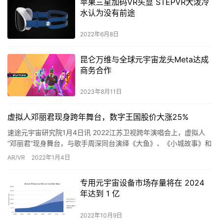
苹果三星加码VR头显 STEPVR大泼冷
水认为没有前途
2022年6月8日
昆仑万维与全球元宇宙龙头Meta达成
商务合作
2023年8月11日
虚拟人邓丽君现身跨年舞台，数字王国股价大涨25%
速途元宇宙研究院1月4日讯 2022江苏卫视跨年演唱会上，虚拟人
“邓丽君”现身舞台，与歌手周深同台演绎《大鱼》、《小城故事》和
《漫步人生路》。 据了解，虚拟邓丽君的背后是虚拟现实（…
AR/VR
2022年1月4日
专用元宇宙设备市场存量将在 2024
年达到 1 亿
2022年10月9日