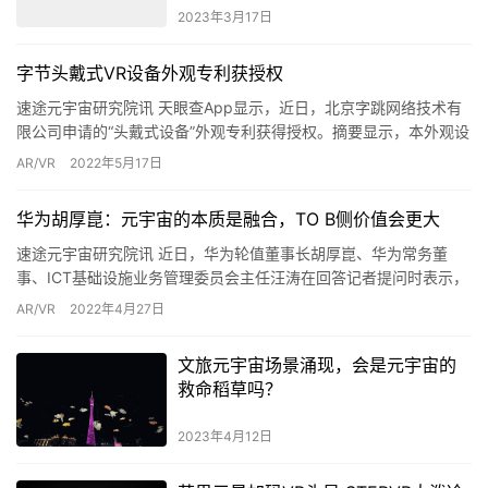
2023年3月17日
字节头戴式VR设备外观专利获授权
速途元宇宙研究院讯 天眼查App显示，近日，北京字跳网络技术有
限公司申请的“头戴式设备”外观专利获得授权。摘要显示，本外观设
计产品作为头戴式虚拟现实设备，设计要点在于形状。
AR/VR
2022年5月17日
华为胡厚崑：元宇宙的本质是融合，TO B侧价值会更大
速途元宇宙研究院讯 近日，华为轮值董事长胡厚崑、华为常务董
事、ICT基础设施业务管理委员会主任汪涛在回答记者提问时表示，
元宇宙确实是一个非常火的话题，但它同时也是一个特别大的话
AR/VR
2022年4月27日
题。…
文旅元宇宙场景涌现，会是元宇宙的
救命稻草吗？
2023年4月12日