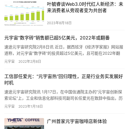
叶毓睿谈Web3.0时代红人新经济：未
来消费者从旁观者变为共创者
2023年8月18日
元宇宙“数字砖”销售额已超5亿美元，2022年或翻番
速途元宇宙研究院2月8日讯 近日，据西班牙《经济学家报》网站报
道称，对元宇宙“数字砖”的投资超过5亿美元，且可能在2022年翻
番。报道称，在“数字砖”上投下巨资不仅已成为现实，而且…
元宇宙
2022年2月8日
工信部任爱光：“元宇宙热”回归理性，正是行业务实发展好
时机
速途元宇宙研究院讯 1月17日，在中国信通院主办的“元宇宙创新探
索论坛“上，工业和信息化部科技司副司长任爱光在致辞中指出，历
经一年的发展，业界对元宇宙发展热情逐步回归理性，而这正是…
元宇宙
2023年1月18日
广州首家元宇宙咖啡店新体验