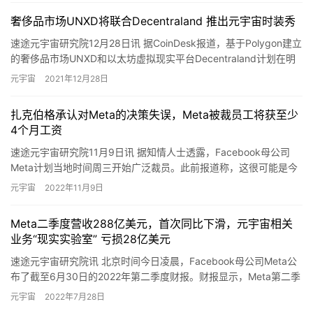
奢侈品市场UNXD将联合Decentraland 推出元宇宙时装秀
速途元宇宙研究院12月28日讯 据CoinDesk报道，基于Polygon建立
的奢侈品市场UNXD和以太坊虚拟现实平台Decentraland计划在明
年3月联合推出元宇宙时装周，包…
元宇宙
2021年12月28日
扎克伯格承认对Meta的决策失误，Meta被裁员工将获至少
4个月工资
速途元宇宙研究院11月9日讯 据知情人士透露，Facebook母公司
Meta计划当地时间周三开始广泛裁员。此前报道称，这很可能是今
年为止科技行业的最大规模裁员。据报道，扎克伯格在高…
元宇宙
2022年11月9日
Meta二季度营收288亿美元，首次同比下滑，元宇宙相关
业务“现实实验室” 亏损28亿美元
速途元宇宙研究院讯 北京时间今日凌晨，Facebook母公司Meta公
布了截至6月30日的2022年第二季度财报。财报显示，Meta第二季
度营收约288亿美元，同比下降1%，为该公…
元宇宙
2022年7月28日