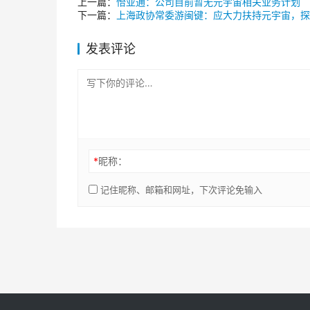
上一篇：
怡亚通：公司目前暂无元宇宙相关业务计划
下一篇：
上海政协常委游闽键：应大力扶持元宇宙，探
发表评论
*
昵称：
记住昵称、邮箱和网址，下次评论免输入