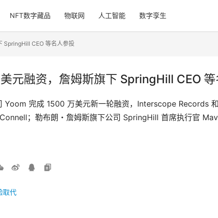
NFT数字藏品
物联网
人工智能
数字孪生
pringHill CEO 等名人参投
 万美元融资，詹姆斯旗下 SpringHill CEO
成 1500 万美元新一轮融资，Interscope Records 和 Beat
nnell；勒布朗・詹姆斯旗下公司 SpringHill 首席执行官 Maverick 
验取代