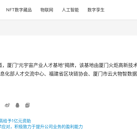
NFT数字藏品
物联网
人工智能
数字孪生
 日报道，厦门“元宇宙产业人才基地”揭牌，该基地由厦门火炬高新
化部人才交流中心、福建省区块链协会、厦门市云大物智数据研究院、
高给予1亿元资助
科学应对，积极致力于提升公司业务的盈利能力