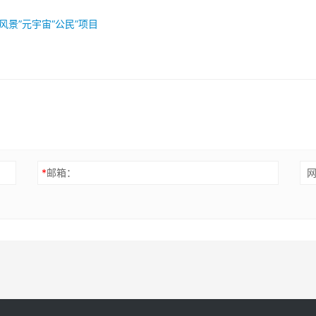
风景”元宇宙“公民”项目
*
邮箱：