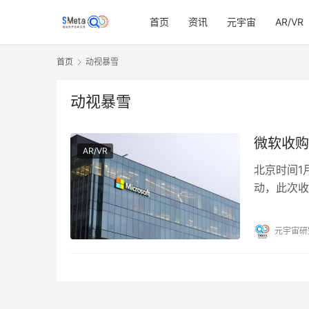
首页
资讯
元宇宙
AR/VR
首页
动视暴雪
动视暴雪
微软收购
AR/VR
北京时间1
动，此次收
此举绝非偶
元宇宙研