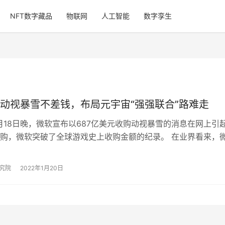
NFT数字藏品
物联网
人工智能
数字孪生
动视暴雪不差钱，布局元宇宙“强强联合”路难走
月18日晚，微软宣布以687亿美元收购动视暴雪的消息在网上引
购，微软突破了全球游戏史上收购金额的纪录。 在业界看来，
然，三年前微软的高管辞职去…
究院
2022年1月20日