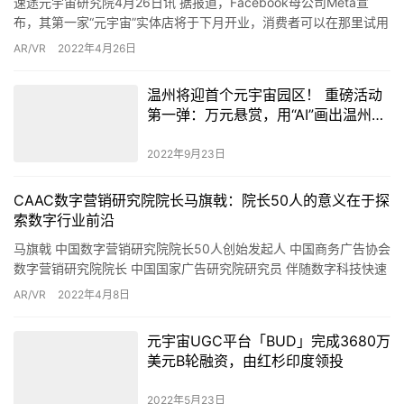
布，其第一家“元宇宙”实体店将于下月开业，消费者可以在那里试用
和购买虚拟现实（VR）头显和其他设备。该“元宇宙…
AR/VR
2022年4月26日
温州将迎首个元宇宙园区！ 重磅活动
第一弹：万元悬赏，用“AI”画出温州元
宇宙
2022年9月23日
CAAC数字营销研究院院长马旗戟：院长50人的意义在于探
索数字行业前沿
马旗戟 中国数字营销研究院院长50人创始发起人 中国商务广告协会
数字营销研究院院长 中国国家广告研究院研究员 伴随数字科技快速
渗透进入全民产业的方方面面，数字所带来的商业价值裂变、…
AR/VR
2022年4月8日
元宇宙UGC平台「BUD」完成3680万
美元B轮融资，由红杉印度领投
2022年5月23日