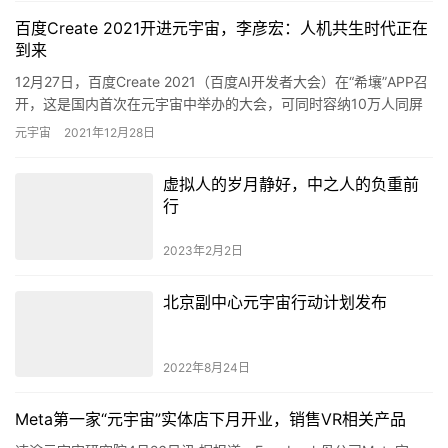
百度Create 2021开进元宇宙，李彦宏：人机共生时代正在
到来
12月27日，百度Create 2021（百度AI开发者大会）在“希壤”APP召
开，这是国内首次在元宇宙中举办的大会，可同时容纳10万人同屏
互动。此次大会聚焦“创造者精神”，百度创…
元宇宙
2021年12月28日
虚拟人的岁月静好，中之人的负重前
行
2023年2月2日
北京副中心元宇宙行动计划发布
2022年8月24日
Meta第一家“元宇宙”实体店下月开业，销售VR相关产品
速途元宇宙研究院4月26日讯 据报道，Facebook母公司Meta宣