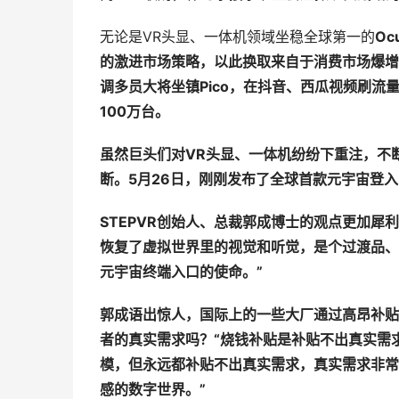
无论是VR头显、一体机领域坐稳全球第一的
Ocu
的激
进
市
场
策略，以此
换
取来自于消
费
市
场
爆增
调
多
员
大将坐
镇
Pico
，在抖音、西瓜
视频
刷流
100
万台。
虽然巨头们对
VR
头显、一体机纷纷下重注，不
断。
5
月
26
日，
刚刚发
布了全球首款元宇宙登入
STEPVR
创始人、总裁郭成博士的观点更加犀利
恢复了虚拟世界里的视觉和听觉，是个过渡品、
元宇宙
终
端入口的使命。
”
郭成
语
出惊人，国
际
上的一些大厂通
过
高昂
补贴
者的真
实
需求
吗
？
“
烧钱补贴是补贴不出真实需
模，但永远都补贴不出真实需求，真实需求非常
感的数字世界。
”