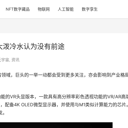
NFT数字藏品
物联网
人工智能
数字孪生
R大泼冷水认为没有前途
元宇宙
,
资讯
宙领域，巨头的一举一动都会受到更多关注，亦会影响到产业格
能的VR头显版本，一款具有高分辨率彩色透视功能的VR/AR高
更轻，配备4K OLED微型显示器，并使用与M1类似计算能力的芯片
发。