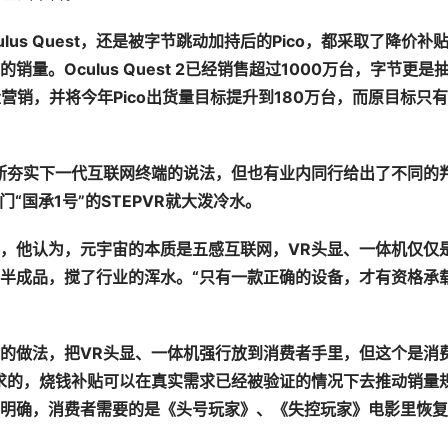
lus Quest
，
还
是被字
节
跳
动
加持后的
Pico
，都采取了降价
补
的
销
量。
Oculus Quest 2
已
经销
售超
过
1000
万台，字
节
更是
量
营销
，并将今年
Pico
出
货
量目
标
提升到
180
万台，而原目
标
只有
断夯实下一代互联网终端的说法，但也有业内同行给出了不同的
门
“
国承
1
号
”
的
STEPVR
就大
泼
冷水。
，他认为，元宇宙的本质是五感互联网，
VR
头显、一体机仅仅
半成品，搅了行业的浑水。
“
只有一款正确的
设备
，才有
资
格承
的做法，把
VR
头显、一体机强行放到消费
者手里，但
这
个是消
求的，烧钱补贴可以在真实需求已经被验证的情况下去推动销量
明确，消费者需要的是《头号玩家》、《失控玩家》电影里恢复