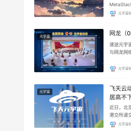
MetaS
揭幕，第
元宇宙
网龙（0
元宇宙
速途元宇宙
与网龙网络
捉、区块
元宇宙
飞天云
元宇宙
居高不
近日，北京飞
港交所递
次提交上
元宇宙