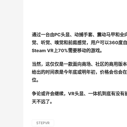
通
过
一台由
PC
头显、动捕手套、震动马甲和全
觉
、听
觉
、嗅
觉
和前庭感
觉
，用
户
可以
360
度
Steam VR
上
70%
需要移
动
的游
戏
。
当然，
这仅仅
是一款面向商
场
、社区的商用版本
给出的时间表是今年底或明年初，价格会也会在
位。
争
论
或
许
会
继续
，
VR
头显、一体机到底有没有
天不远了
。
STEPVR