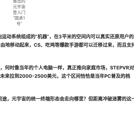
推出的
元宇宙
登入门
“国承1
号”
向运动系统组成的
“
机器
”
，在
3
平米的空
间
内可以真
实还
原用
户
的
自由地移
动
起来，
CS
、吃
鸡
等爆款手游都可以迁移
过
来，而且支
，何
时
像当年的个人
电脑
一
样
，真正推向家庭市
场
，
STEPVR
对
未来拉到
2000-2500
美元，
这
个区
间
恰恰是当年
PC
普及的档
前途，元宇宙的统一终端形态会走向哪里？但距离冲破迷雾的这