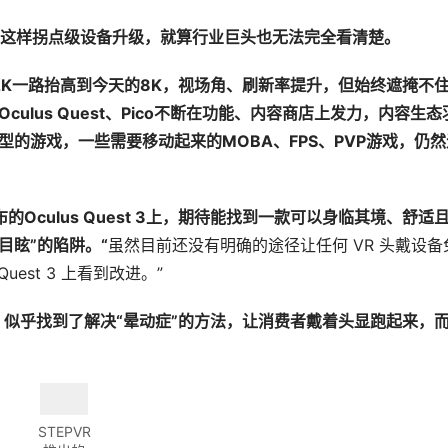
这样拐点级设备升级，就算行业巨头也无法完全看清楚。
2K
一路抬高到今天的
8K
，
视场
角、刷新率提升，但始
终
遮掩不
Oculus Quest
、
Pico
不断在功能、内容商店上
发
力，内容生
态
型的游戏，一些需要移动起来的
MOBA
、
FPS
、
PVP
游
戏
，仍然
布的
Oculus Quest 3
上，期待能找到一款可以身
临
其境、舒适
目眩
”
的陷阱。
“
虽然目前还没有明确的途径让任何 VR 头戴设备
uest 3 上看到改进。”
）似乎找到了解决
“
晕动症
”
的方法，
让
消
费
者戴着
头显
跑起来，
STEPVR