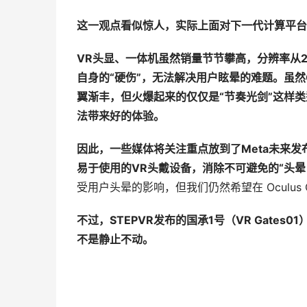
这一观点看似惊人，实际上面对下一代计算平台
VR
头显、一体机虽然销量节节攀高，分辨率从
自身的
“
硬
伤
”
，无法解决用
户
眩
晕
的
难题
。
虽
然
翼
渐
丰，但火爆起来的
仅仅
是
“
节奏光剑
”
这样类
法
带
来好的体
验
。
因此，一些媒体将关注重点放到了
Meta
未来
发
易于使用的
VR
头戴设备，消除不可避免的
“
头晕
受用户头晕的影响，但我们仍然希望在 Oculus Q
不
过
，
STEPVR
发布的国承
1
号（
VR Gates01
不是静止不
动
。