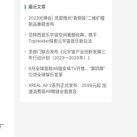
最近文章
2023光博会| 灵犀微光“真侧投”二维扩瞳
新品重磅发布
范特西音乐宇宙空间重塑经典，携手
TopHolder探索元宇宙音乐新玩法
多部门联合发布《元宇宙产业创新发展三
年行动计划（2023—2025年）》
9月全球首款AR版安卓TV开售，“第四屏”
引领全球娱乐变革
XREAL Air 2系列正式发布：2599元起 加
速消费级AR眼镜全面普及
厂