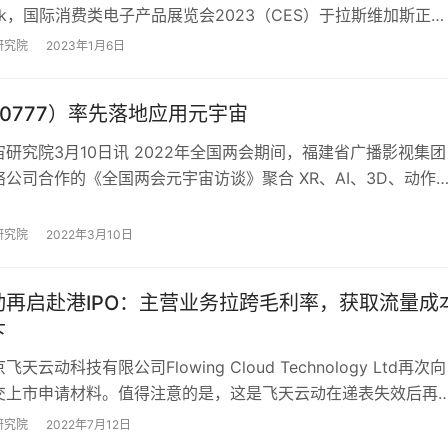
tack，国际消费类电子产品展览会2023（CES）于拉斯维加斯正式
一次引入元宇宙与Web3专场，佳能展出…
研究院
2023年1月6日
0777）率先落地应用元宇宙
研究院3月10日讯 2022年全国两会期间，福建省广播影视集团
公司合作的《全国两会元宇宙访谈》聚合 XR、AI、3D、动作
链、大数据、云计算等核心技术…
研究院
2022年3月10日
动再启赴港IPO：主营业务拉跨毛利率，获取流量成
下
天云动科技有限公司Flowing Cloud Technology Ltd再次向
交上市申请材料。值得注意的是，这是飞天云动在递表失效后再
市申请。 据速…
研究院
2022年7月12日