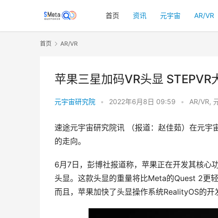
首页
资讯
元宇宙
AR/VR
首页
AR/VR
苹果三星加码VR头显 STEPV
元宇宙研究院
•
2022年6月8日 09:59
•
AR/VR
,
速途元宇宙研究院讯 （报道：赵佳茹）在元宇
的走向。
6月7日，彭博社报道称，苹果正在开发其核心功
头显。这款头显的重量将比Meta的Quest 2
而且，苹果加快了头显操作系统RealityOS的开