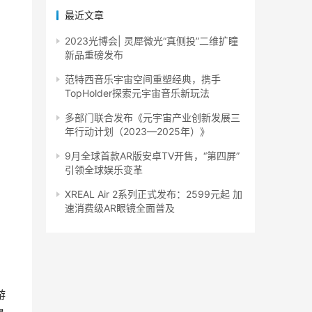
最近文章
2023光博会| 灵犀微光“真侧投”二维扩瞳
新品重磅发布
范特西音乐宇宙空间重塑经典，携手
TopHolder探索元宇宙音乐新玩法
多部门联合发布《元宇宙产业创新发展三
年行动计划（2023—2025年）》
9月全球首款AR版安卓TV开售，“第四屏”
引领全球娱乐变革
XREAL Air 2系列正式发布：2599元起 加
速消费级AR眼镜全面普及
游