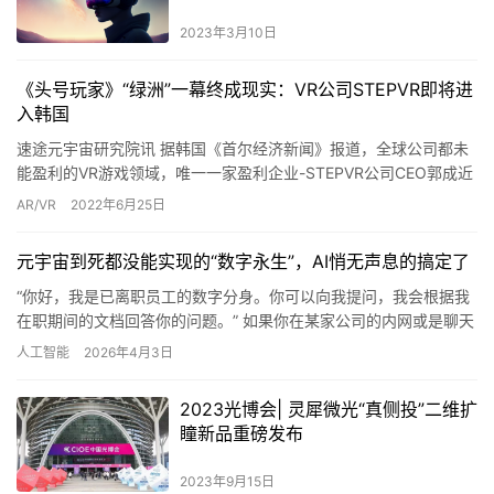
2023年3月10日
《头号玩家》“绿洲”一幕终成现实：VR公司STEPVR即将进
入韩国
速途元宇宙研究院讯 据韩国《首尔经济新闻》报道，全球公司都未
能盈利的VR游戏领域，唯一一家盈利企业-STEPVR公司CEO郭成近
日受邀参加在韩国COEX举行的全球元宇宙大会（glo…
AR/VR
2022年6月25日
元宇宙到死都没能实现的“数字永生”，AI悄无声息的搞定了
“你好，我是已离职员工的数字分身。你可以向我提问，我会根据我
在职期间的文档回答你的问题。” 如果你在某家公司的内网或是聊天
软件某个频道里看到这样一段自动回复，请不要感到惊讶。这并非…
人工智能
2026年4月3日
2023光博会| 灵犀微光“真侧投”二维扩
瞳新品重磅发布
2023年9月15日