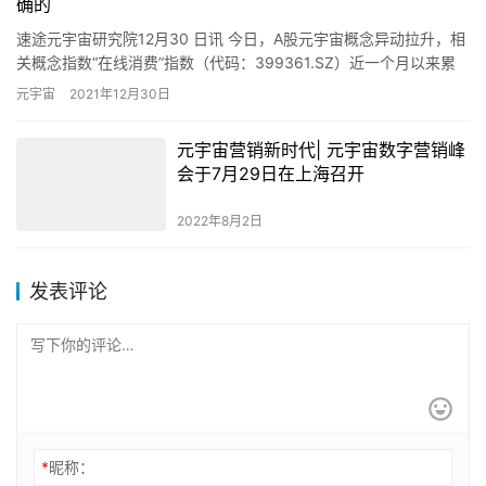
确的
速途元宇宙研究院12月30 日讯 今日，A股元宇宙概念异动拉升，相
关概念指数“在线消费”指数（代码：399361.SZ）近一个月以来累
涨近8％。成分股方面，凯撒文化（002425….
元宇宙
2021年12月30日
元宇宙营销新时代| 元宇宙数字营销峰
会于7月29日在上海召开
2022年8月2日
发表评论
*
昵称：