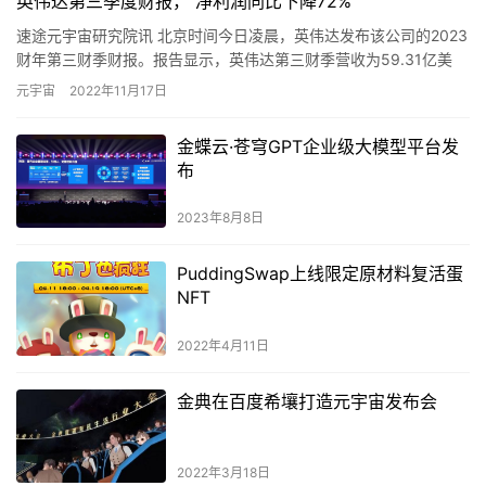
英伟达第三季度财报， 净利润同比下降72%
速途元宇宙研究院讯 北京时间今日凌晨，英伟达发布该公司的2023
财年第三财季财报。报告显示，英伟达第三财季营收为59.31亿美
元，与上年同期的71.03亿美元相比下降17%，与上一…
元宇宙
2022年11月17日
金蝶云·苍穹GPT企业级大模型平台发
布
2023年8月8日
PuddingSwap上线限定原材料复活蛋
NFT
2022年4月11日
金典在百度希壤打造元宇宙发布会
2022年3月18日