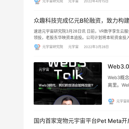
元宇宙研究院
元宇宙
2022年4月15日
众趣科技完成亿元B轮融资，致力构
速途元宇宙研究院3月28日讯 日前，VR数字孪生云
领投，老股东华映资本追投。公司计划将本轮资金投
元宇宙研究院
元宇宙
2022年3月28日
Web3
元宇宙
Web3概
离里。W
星球日报联合
元宇宙
国内首家宠物元宇宙平台Pet Meta