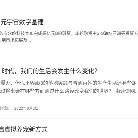
建元宇宙数字基建
服务商众趣科技宣布完成超亿元B轮融资，本轮融资由SIG海纳亚洲等投资
入到市场拓展及…
.0 时代，我们的生活会发生什么变化？
念爆火，但似乎Web3的落地实践与普通百姓的生产生活还有些距
eb3将来会在哪些方面通过什么路径改变我们的世界？ 由速途网
举办的 Web3 Talk …
研究院
2022年9月2日
开启虚拟养宠新方式