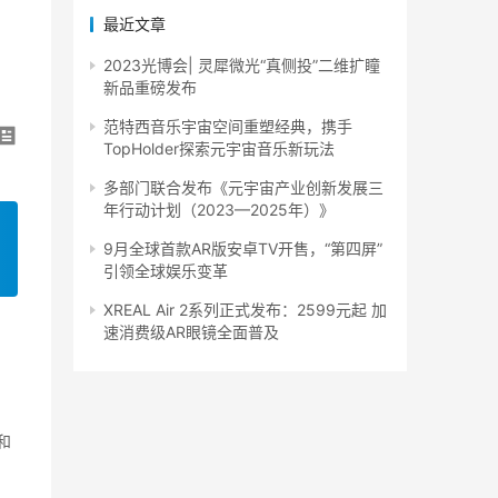
最近文章
2023光博会| 灵犀微光“真侧投”二维扩瞳
新品重磅发布
范特西音乐宇宙空间重塑经典，携手
TopHolder探索元宇宙音乐新玩法
多部门联合发布《元宇宙产业创新发展三
年行动计划（2023—2025年）》
9月全球首款AR版安卓TV开售，“第四屏”
引领全球娱乐变革
XREAL Air 2系列正式发布：2599元起 加
速消费级AR眼镜全面普及
和