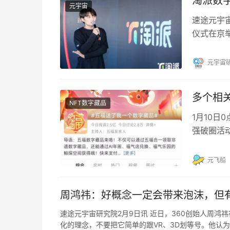
淘派数
元宇宙
速途元宇宙
仪式在京举
路”。据了
元宇宙
多个相
NFT数字藏品
1月10日
强破圈活
数字藏品
元飞船
周鸿祎：好概念一定会带来泡沫，但
速途元宇宙研究院2月9日讯 近日，360创始人周
化的理念，不要把它简单的跟VR、3D划等号。他认