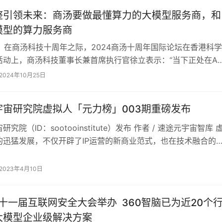
整引领未来：商汤要做最懂算力的大模型服务商，和
模型的算力服务商
日，在商汤科技十周年之际，2024商汤十周年国际论坛在香港科学
活动上，商汤科技董事长兼首席执行官徐立表示：“当下正处在AG
在人工智能2.0时代，商汤的…
2024年10月25日
宇宙研究院虚拟人「元力榜」003期重磅发布
究院（ID：sootooinstitute）发布 作者 / 速途元宇宙智库 
的迅猛发展，不仅开辟了IP运营的新商业范式，也在技术融合的
发展…
2023年4月10日
第十一届互联网安全大会举办 360智脑已为近20个
大模型企业级解决方案