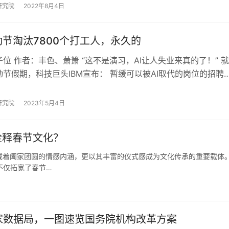
研究院
2022年8月4日
动节淘汰7800个打工人，永久的
位 作者：丰色、萧箫 “这不是演习，AI让人失业来真的了！” 就
节假期，科技巨头IBM宣布： 暂缓可以被AI取代的岗位的招聘
人将被永久淘汰。 尽管“…
研究院
2023年5月4日
诠释春节文化？
载着阖家团圆的情感内涵，更以其丰富的仪式感成为文化传承的重要载体
，不仅拓宽了春节…
家数据局，一图速览国务院机构改革方案