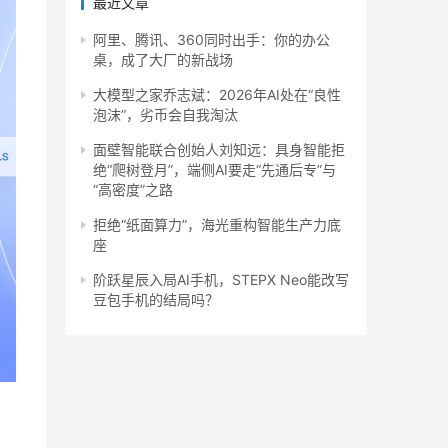
最近文章
阿里、腾讯、360同时出手：你的办公
桌，成了大厂的新战场
大模型之家乔志斌：2026年AI处在“良性
泡沫”，劣币会自我淘汰
面壁智能联合创始人刘知远：具身智能拒
绝“爬树登月”，端侧AI要走“先通后专”与
“高密度”之路
拒绝“纸面算力”，海光重构智能生产力底
座
阶跃星辰入局AI手机，STEPX Neo能改写
豆包手机的结局吗？
入