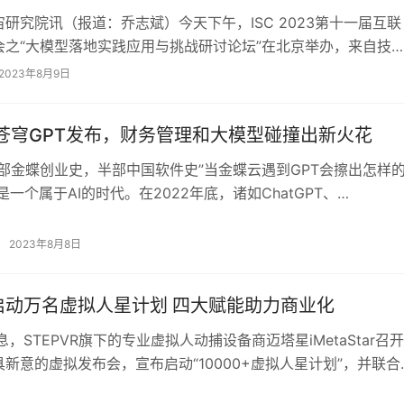
研究院讯（报道：乔志斌）今天下午，ISC 2023第十一届互联
会之“大模型落地实践应用与挑战研讨论坛”在北京举办，来自技
、场景的多方专家就如何推进行业大模…
2023年8月9日
·苍穹GPT发布，财务管理和大模型碰撞出新火花
一部金蝶创业史，半部中国软件史”当金蝶云遇到GPT会擦出怎样
是一个属于AI的时代。在2022年底，诸如ChatGPT、
ey、Stable Dif…
2023年8月8日
启动万名虚拟人星计划 四大赋能助力商业化
息，STEPVR旗下的专业虚拟人动捕设备商迈塔星iMetaStar召开
新意的虚拟发布会，宣布启动“10000+虚拟人星计划”，并联合
音等媒体平台，提供流…