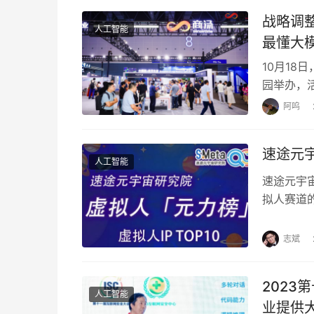
战略调
人工智能
最懂大
10月18
园举办，
的转折点，
阿呜
速途元
人工智能
速途元宇宙研
拟人赛道
趋势下，
志斌
2023
人工智能
业提供