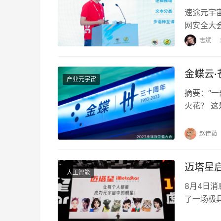
速途元宇宙
网安全大
术、平台
志斌
金蝶云
产业元宇宙
摘要：“
火花？ 这
Midjourn
赵佳茹
迈塔星
人工智能
8月4日消
了一场极具
微博、抖