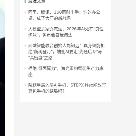
最近文章
阿里、腾讯、360同时出手：你的办公
桌，成了大厂的新战场
大模型之家乔志斌：2026年AI处在“良性
泡沫”，劣币会自我淘汰
面壁智能联合创始人刘知远：具身智能拒
绝“爬树登月”，端侧AI要走“先通后专”与
“高密度”之路
拒绝“纸面算力”，海光重构智能生产力底
座
阶跃星辰入局AI手机，STEPX Neo能改写
豆包手机的结局吗？