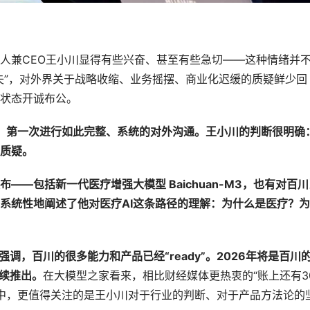
人兼CEO王小川显得有些兴奋、甚至有些急切——这种情绪并
失”，对外界关于战略收缩、业务摇摆、商业化迟缓的质疑鲜少回
状态开诚布公。
后，第一次进行如此完整、系统的对外沟通。王小川的判断很明确
质疑。
—包括新一代医疗增强大模型 Baichuan-M3，也有对百川
系统性地阐述了他对医疗AI这条路径的理解
：为什么是医疗？为
调，百川的很多能力和产品已经“ready”。2026年将是百川
陆续推出。
在大模型之家看来，相比财经媒体更热衷的“账上还有3
通会中，更值得关注的是王小川对于行业的判断、对于产品方法论的