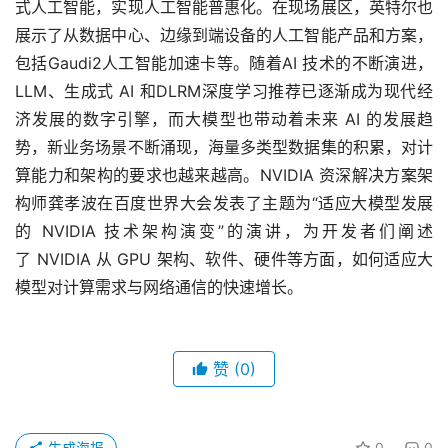
式人工智能，实现人工智能普惠化。在现场展区，英特尔也
展示了从数据中心、边缘到端设备的人工智能产品和方案，
包括Gaudi2人工智能加速卡等。随着AI 技术的不断演进，
LLM、生成式 AI 和DLRM深度学习推荐已逐渐成为现代经
济发展的数字引擎，而大模型也带动着未来 AI 的发展趋
势，新业务场景不断涌现，海量多类型数据集的积累，对计
算能力和架构的要求也越来越高。NVIDIA 资深解决方案架
构师龚孝波在百度世界大会发表了主题为“适应大模型发展
的 NVIDIA 技术架构演变”的演讲，为开发者们阐述
了 NVIDIA 从 GPU 架构、软件、硬件等方面，如何适应大
模型对计算需求与网络通信的快速增长。
赞
(0)
生成海报
0
0