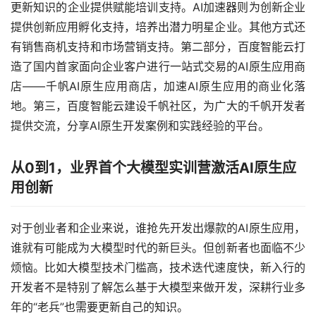
更新知识的企业提供赋能培训支持。AI加速器则为创新企业
提供创新应用孵化支持，培养出潜力明星企业。其他方式还
有销售商机支持和市场营销支持。第二部分，百度智能云打
造了国内首家面向企业客户进行一站式交易的AI原生应用商
店——千帆AI原生应用商店，加速AI原生应用的商业化落
地。第三，百度智能云建设千帆社区，为广大的千帆开发者
提供交流，分享AI原生开发案例和实践经验的平台。
从0到1，业界首个大模型实训营激活AI原生应
用创新
对于创业者和企业来说，谁抢先开发出爆款的AI原生应用，
谁就有可能成为大模型时代的新巨头。但创新者也面临不少
烦恼。比如大模型技术门槛高，技术迭代速度快，新入行的
开发者不是特别了解怎么基于大模型来做开发，深耕行业多
年的“老兵”也需要更新自己的知识。