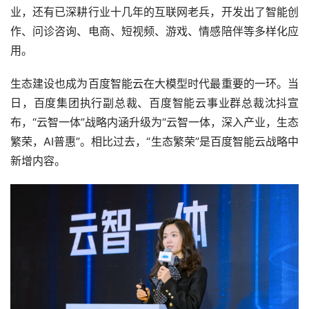
业，还有已深耕行业十几年的互联网老兵，开发出了智能创
作、问诊咨询、电商、短视频、游戏、情感陪伴等多样化应
用。
生态建设也成为百度智能云在大模型时代最重要的一环。当
日，百度集团执行副总裁、百度智能云事业群总裁沈抖宣
布，“云智一体”战略内涵升级为“云智一体，深入产业，生态
繁荣，AI普惠”。相比过去，“生态繁荣”是百度智能云战略中
新增内容。