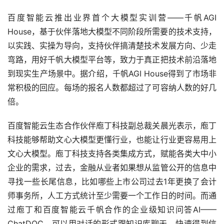
百度智能云推出业界首个大模型实训营——千帆AGI 
House，基于伙伴落地大模型不同阶段所需要的技术支持，
以实践、实操为导向，支持伙伴搞清楚技术发展方向、少走
弯路，用好千帆大模型平台等，致力于真正把技术前沿落地
到现实生产场景中。据介绍，千帆AGI House得到了市场非
常积极的回应。每场的报名人数都超过了可容纳人数的好几
倍。
百度智能云生态合作伙伴庖丁科技副总裁关晨光表示，庖丁
科技能够帮助文心大模型更懂行业，也能让行业更容易用上
文心大模型。庖丁科技支持各类集成方式，赋能各类大中小
企业的需求，过去，金融从业者如果想从监管公开的信息中
寻找一些长尾信息，比如哪些上市公司过去1年更换了会计
师事务所，人工方式统计至少需要一个工作日的时间。而通
过庖丁和百度智能云千帆合作的企业级知识问答AI——
ChatDOC，可以用对话的形式跟知识库聊天，快速得到信