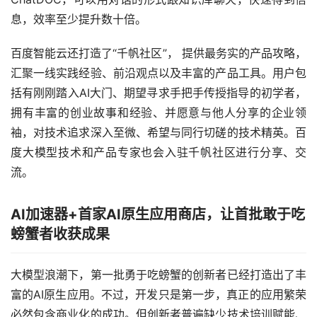
息，效率至少提升数十倍。
百度智能云还打造了“千帆社区”， 提供最务实的产品攻略，
汇聚一线实践经验、前沿观点以及丰富的产品工具。用户包
括有刚刚踏入AI大门、期望寻求手把手传授指导的初学者，
拥有丰富的创业故事和经验、并愿意与他人分享的企业领
袖，对技术追求深入至微、希望与同行切磋的技术精英。百
度大模型技术和产品专家也会入驻千帆社区进行分享、交
流。
AI加速器+首家AI原生应用商店，让首批敢于吃
螃蟹者收获成果
大模型浪潮下，第一批勇于吃螃蟹的创新者已经打造出了丰
富的AI原生应用。不过，开发只是第一步，真正的应用繁荣
必然包含商业化的成功。但创新者普遍缺少技术培训赋能、