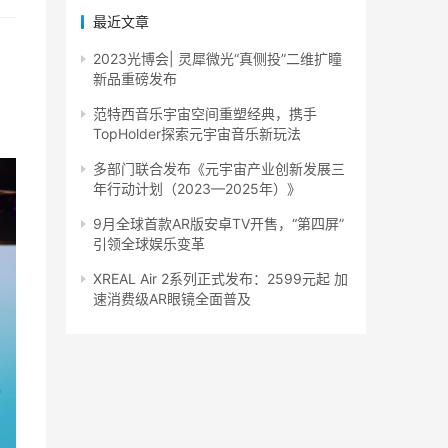
最近文章
2023光博会| 灵犀微光“真侧投”二维扩瞳
新品重磅发布
范特西音乐宇宙空间重塑经典，携手
TopHolder探索元宇宙音乐新玩法
多部门联合发布《元宇宙产业创新发展三
年行动计划（2023—2025年）》
9月全球首款AR版安卓TV开售，“第四屏”
引领全球娱乐变革
XREAL Air 2系列正式发布：2599元起 加
速消费级AR眼镜全面普及