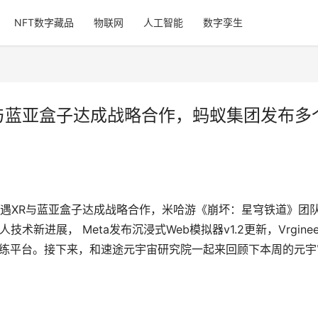
NFT数字藏品
物联网
人工智能
数字孪生
与蓝亚盒子达成战略合作，蚂蚁集团发布多
遇XR与蓝亚盒子达成战略合作，米哈游《崩坏：星穹铁道》团
新进展， Meta发布沉浸式Web模拟器v1.2更新，Vrginee
VR战斗机训练平台。接下来，和速途元宇宙研究院一起来回顾下本周的元