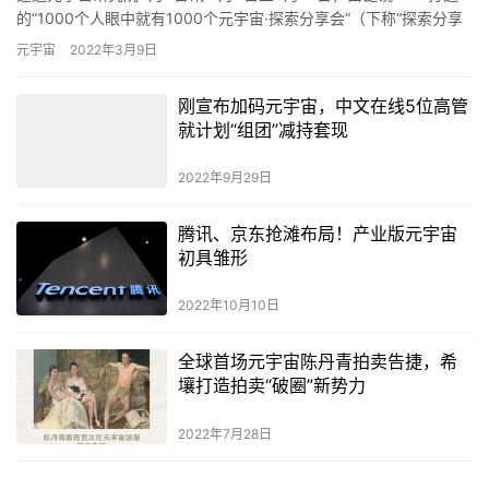
的“1000个人眼中就有1000个元宇宙·探索分享会”（下称“探索分享
会”）推出“虚拟宇宙”专场直播，旨在从“元…
元宇宙
2022年3月9日
刚宣布加码元宇宙，中文在线5位高管
就计划“组团”减持套现
2022年9月29日
腾讯、京东抢滩布局！产业版元宇宙
初具雏形
2022年10月10日
全球首场元宇宙陈丹青拍卖告捷，希
壤打造拍卖“破圈”新势力
2022年7月28日