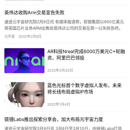
英伟达收购Arm交易宣告失败
速途元宇宙研究院2月8日讯 有媒体报道称，软银集团以660亿美元
将英国芯片业务ARM出售给英伟达公司的交易在周一以失败告终。
此前，美国、英国和欧盟监管机构对这笔交易对全球半导体行业…
元宇宙
2022年2月8日
AR科技Nreal完成6000万美元C+轮融
资，阿里巴巴领投
2022年3月30日
蓝色光标首个数字虚拟人发布，未来
将长线布局虚拟IP市场
2022年1月4日
链镜Labs推出探索分享会，加大布局元宇宙力度
速途元宇宙研究院3月9日讯 3月8日至3月10日，由链镜Labs打造