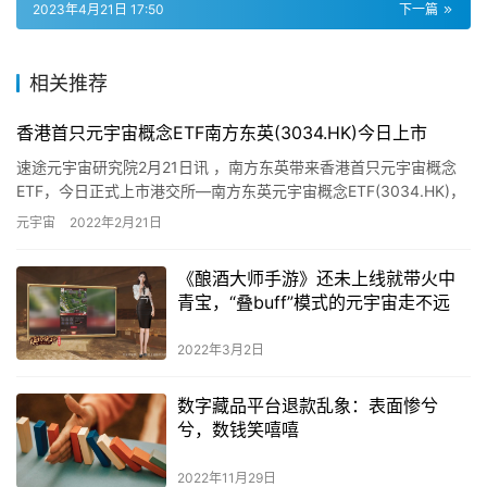
2023年4月21日 17:50
下一篇
相关推荐
香港首只元宇宙概念ETF南方东英(3034.HK)今日上市
速途元宇宙研究院2月21日讯 ，南方东英带来香港首只元宇宙概念
ETF，今日正式上市港交所—南方东英元宇宙概念ETF(3034.HK)，
并以主动方式管理本只ETF，聚焦美股市场，以长…
元宇宙
2022年2月21日
《酿酒大师手游》还未上线就带火中
青宝，“叠buff”模式的元宇宙走不远
2022年3月2日
数字藏品平台退款乱象：表面惨兮
兮，数钱笑嘻嘻
2022年11月29日