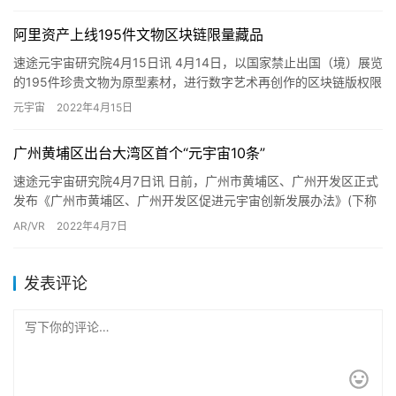
阿里资产上线195件文物区块链限量藏品
速途元宇宙研究院4月15日讯 4月14日，以国家禁止出国（境）展览
的195件珍贵文物为原型素材，进行数字艺术再创作的区块链版权限
量藏品上线阿里资产。这些超级国宝IP数字藏品在预展6…
元宇宙
2022年4月15日
广州黄埔区出台大湾区首个“元宇宙10条”
速途元宇宙研究院4月7日讯 日前，广州市黄埔区、广州开发区正式
发布《广州市黄埔区、广州开发区促进元宇宙创新发展办法》(下称
“元宇宙10条”)。据悉，该政策是粤港澳大湾区首个元宇宙专…
AR/VR
2022年4月7日
发表评论