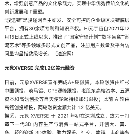
术，增强创意产品的文化承载力，实现中华优秀传统文化的
创新发展和IP重塑。
“骏途链”是骏途网自主研发、安全可控的企业级区块链底层
平台，拥有30余项专利和知识产权。Hi元宇宙自2021年12
月15日正式上线以来，推出了“国宝守望计划”“数字盲盒”“潮
流艺术”等多领域多形式文创产品，注册用户数量及平台访
问量均呈指数级增长。（速途网） 
元象XVERSE 完成1.2亿美元融资
日前，元象XVERSE宣布完成A+轮融资，本轮融资由红杉
中国领投，淡马锡、CPE源峰跟投，老股东高榕资本、五源
资本和高瓴创投等自天使轮起持续加码跟投；此前 A 轮由
高瓴创投领投，两轮融资金额共计 1.2 亿美元。
据悉，元象 XVERSE 于 2021 年初在深圳成立，致力于打
造下一代3D 内容生产与消费一站式平台，开创大、真、
多、轻的崭新 3D体验，助力娱乐、社交、营销、电商等各