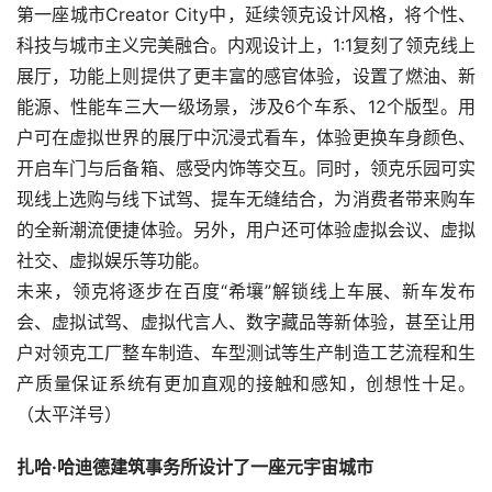
第一座城市Creator City中，延续领克设计风格，将个性、
科技与城市主义完美融合。内观设计上，1:1复刻了领克线上
展厅，功能上则提供了更丰富的感官体验，设置了燃油、新
能源、性能车三大一级场景，涉及6个车系、12个版型。用
户可在虚拟世界的展厅中沉浸式看车，体验更换车身颜色、
开启车门与后备箱、感受内饰等交互。同时，领克乐园可实
现线上选购与线下试驾、提车无缝结合，为消费者带来购车
的全新潮流便捷体验。另外，用户还可体验虚拟会议、虚拟
社交、虚拟娱乐等功能。
未来，领克将逐步在百度“希壤”解锁线上车展、新车发布
会、虚拟试驾、虚拟代言人、数字藏品等新体验，甚至让用
户对领克工厂整车制造、车型测试等生产制造工艺流程和生
产质量保证系统有更加直观的接触和感知，创想性十足。
（太平洋号） 
扎哈·哈迪德建筑事务所设计了一座元宇宙城市