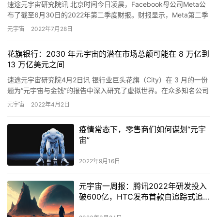
速途元宇宙研究院讯 北京时间今日凌晨，Facebook母公司Meta公
布了截至6月30日的2022年第二季度财报。财报显示，Meta第二季
度营收约288亿美元，同比下降1%，为该公…
元宇宙
2022年7月28日
花旗银行：2030 年元宇宙的潜在市场总额可能在 8 万亿到
13 万亿美元之间
速途元宇宙研究院4月2日讯 银行业巨头花旗（City）在 3 月的一份
题为“元宇宙与金钱”的报告中深入研究了虚拟世界。在众多知名公司
表示有意以某种方式进入在线数字世界之后，这家银行…
元宇宙
2022年4月2日
疫情常态下，零售商们如何谋划“元宇
宙”
2022年9月16日
元宇宙一周报：腾讯2022年研发投入
破600亿，HTC发布首款自追踪式追
踪器