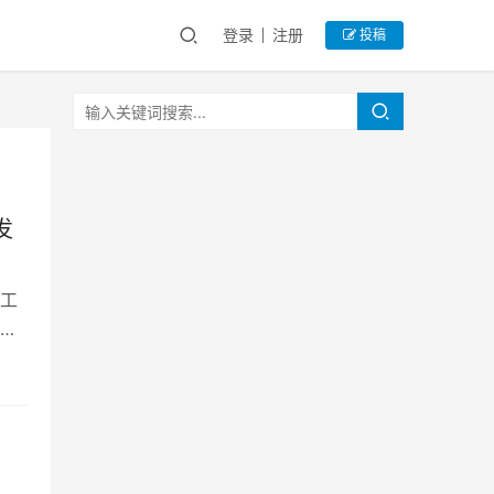
登录
注册
投稿
发
工
元