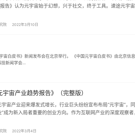
报告》认为元宇宙始于幻想，兴于社交，终于工具。速途元宇宙
地提出，不依附于任何产业的元宇宙都…
究院
2022年3月10日
元宇宙白皮书》新闻发布会在北京举行。 《中国元宇宙白皮书》由北京信
科技新闻学会…
2元宇宙产业趋势报告》（完整版）
，元宇宙产业迎来爆发式增长，行业巨头纷纷宣布布局“元宇宙”，
业”成为新入局者重要的创业方向。作为互联网产业的深度观察者
研究院致力于元宇宙学术研究…
究院
2022年3月4日